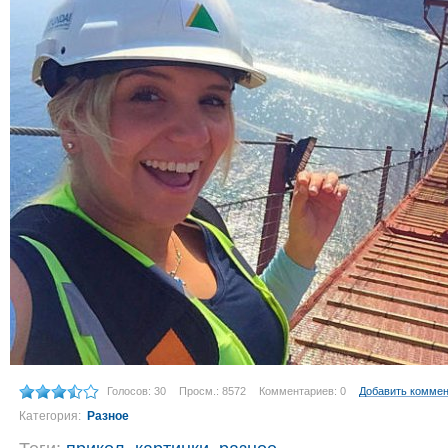
Голосов: 30
Просм.: 8572
Комментариев: 0
Добавить комме
Категория:
Разное