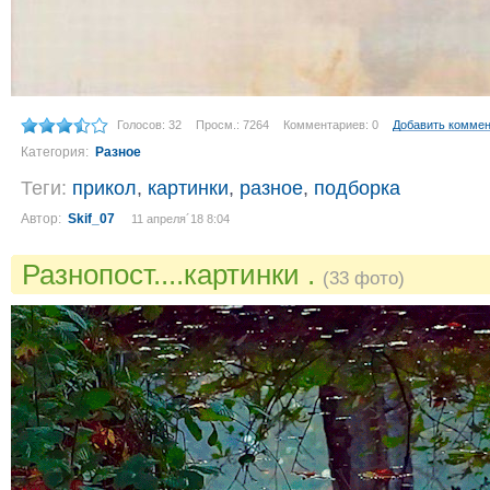
Голосов: 32
Просм.: 7264
Комментариев: 0
Добавить комме
Категория:
Разное
Теги:
прикол
,
картинки
,
разное
,
подборка
Автор:
Skif_07
11 апреля´18 8:04
Разнопост....картинки .
(33 фото)