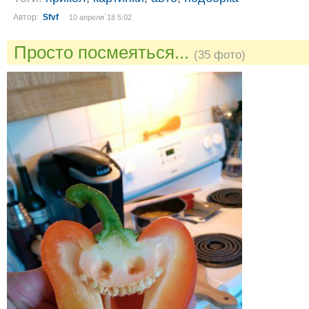
Автор:
Sfvf
10 апреля´18 5:02
Просто посмеяться...
(35 фото)