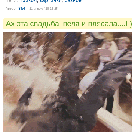
Теги:
прикол
,
картинки
,
разное
Автор:
Sfvf
11 апреля´18 16:25
Ах эта свадьба, пела и плясала....! 