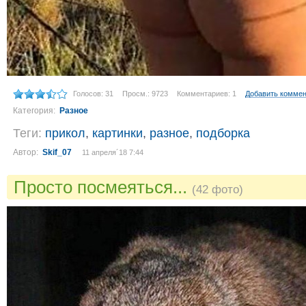
Голосов: 31
Просм.: 9723
Комментариев: 1
Добавить комме
Категория:
Разное
Теги:
прикол
,
картинки
,
разное
,
подборка
Автор:
Skif_07
11 апреля´18 7:44
Просто посмеяться...
(42 фото)