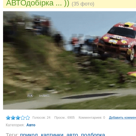
АВТОдобірка ... ))
(35 фото)
Голосов: 24
Просм.: 6905
Комментариев: 0
Добавить комме
Категория:
Авто
Теги:
прикол
,
картинки
,
авто
,
подборка