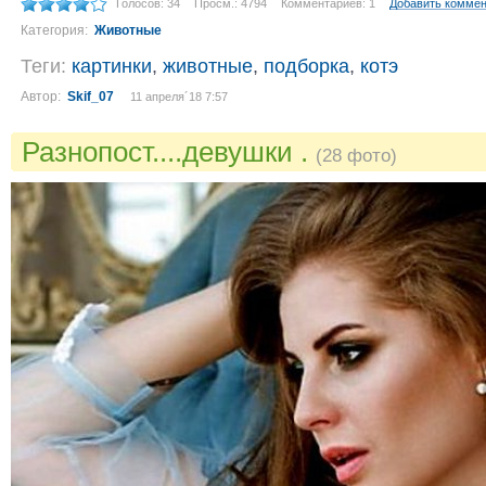
Голосов: 34
Просм.: 4794
Комментариев: 1
Добавить комме
Категория:
Животные
Теги:
картинки
,
животные
,
подборка
,
котэ
Автор:
Skif_07
11 апреля´18 7:57
Разнопост....девушки .
(28 фото)