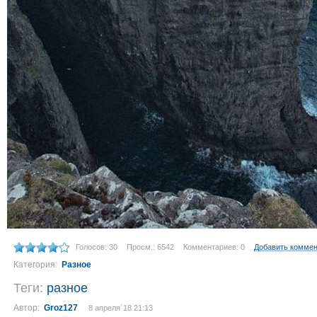
Голосов: 30
Просм.: 6542
Комментариев: 0
Добавить комме
Категория:
Разное
Теги:
разное
Автор:
Groz127
8 апреля´18 21:13