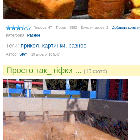
Голосов: 47
Просм.: 8593
Комментариев: 2
Добавить комме
Категория:
Разное
Теги:
прикол
,
картинки
,
разное
Автор:
Sfvf
10 апреля´18 5:47
Просто так_ гіфки ...
(15 фото)