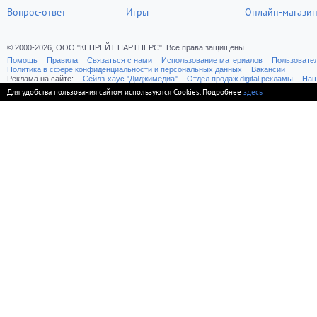
Вопрос-ответ
Игры
Онлайн-магази
© 2000-2026, ООО "КЕПРЕЙТ ПАРТНЕРС". Все права защищены.
Помощь
Правила
Связаться с нами
Использование материалов
Пользовате
Политика в сфере конфиденциальности и персональных данных
Вакансии
Реклама на сайте:
Cейлз-хаус "Диджимедиа"
Отдел продаж digital рекламы
Наш
Для удобства пользования сайтом используются Cookies. Подробнее
здесь