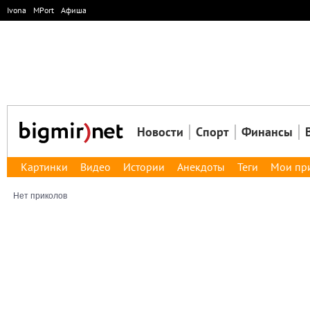
Ivona
MPort
Афиша
Новости
Спорт
Финансы
Картинки
Видео
Истории
Анекдоты
Теги
Мои пр
Нет приколов