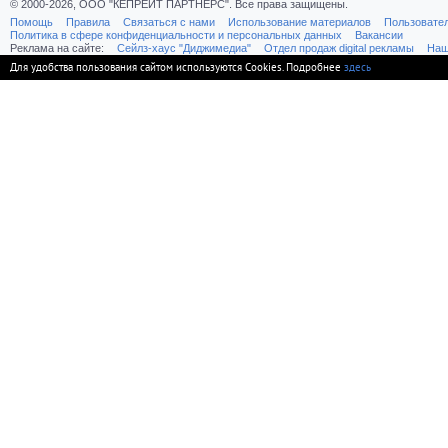
© 2000-2026, ООО "КЕПРЕЙТ ПАРТНЕРС". Все права защищены.
Помощь
Правила
Связаться с нами
Использование материалов
Пользовате
Политика в сфере конфиденциальности и персональных данных
Вакансии
Реклама на сайте:
Cейлз-хаус "Диджимедиа"
Отдел продаж digital рекламы
Наш
Для удобства пользования сайтом используются Cookies. Подробнее
здесь