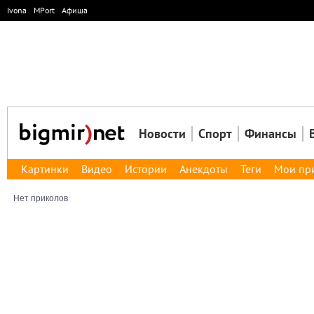
Ivona
MPort
Афиша
Новости
Спорт
Финансы
Картинки
Видео
Истории
Анекдоты
Теги
Мои пр
Нет приколов