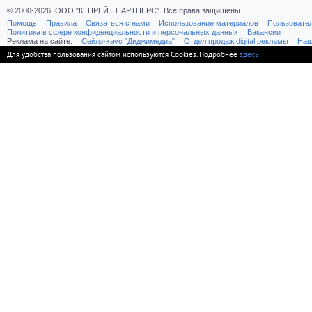
© 2000-2026, ООО "КЕПРЕЙТ ПАРТНЕРС". Все права защищены.
Помощь
Правила
Связаться с нами
Использование материалов
Пользовате
Политика в сфере конфиденциальности и персональных данных
Вакансии
Реклама на сайте:
Cейлз-хаус "Диджимедиа"
Отдел продаж digital рекламы
Наш
Для удобства пользования сайтом используются Cookies. Подробнее
здесь