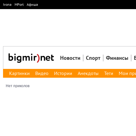
Ivona
MPort
Афиша
Новости
Спорт
Финансы
Картинки
Видео
Истории
Анекдоты
Теги
Мои пр
Нет приколов