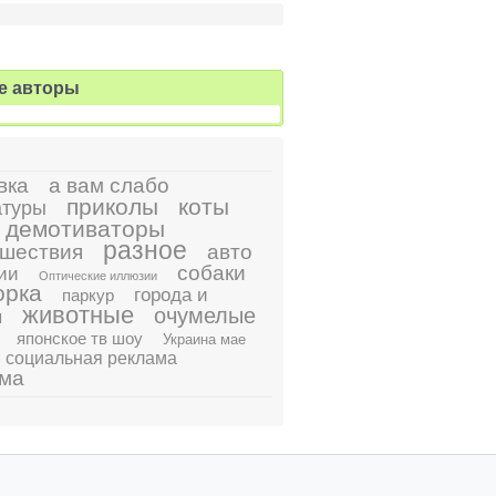
е авторы
вка
а вам слабо
приколы
коты
атуры
демотиваторы
разное
шествия
авто
собаки
ии
Оптические иллюзии
орка
города и
паркур
животные
очумелые
ы
японское тв шоу
Украина мае
социальная реклама
ама