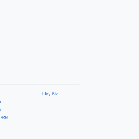
Шоу-Biz
т
о
ансы
о