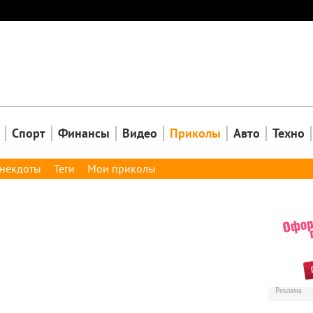
Закрыть
Спорт
Финансы
Видео
Приколы
Авто
Техно
некдоты
Теги
Мои приколы
Реклама