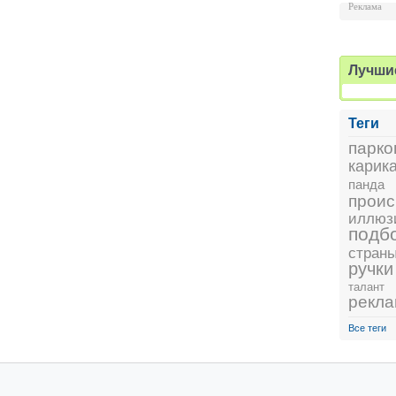
Реклама
Лучши
Теги
парко
карик
панда
проис
иллюз
подб
стран
ручки
талант
рекл
Все теги