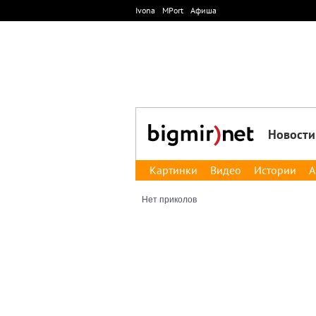
Ivona
MPort
Афиша
Новости
Картинки
Видео
Истории
А
Нет приколов