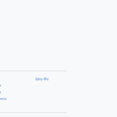
Шоу-Biz
т
о
ансы
о