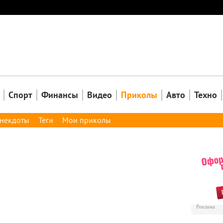
Закрыть
Спорт
Финансы
Видео
Приколы
Авто
Техно
некдоты
Теги
Мои приколы
Реклама