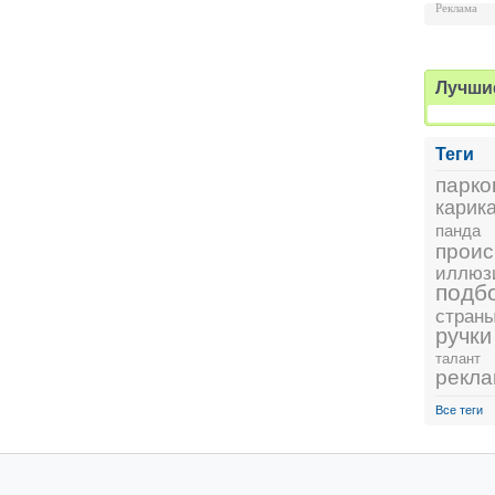
Реклама
Лучши
Теги
парко
карик
панда
проис
иллюз
подб
стран
ручки
талант
рекл
Все теги