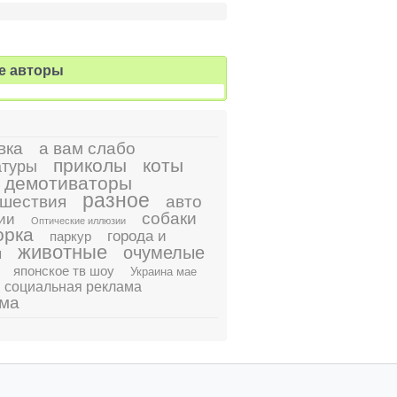
е авторы
вка
а вам слабо
приколы
коты
атуры
демотиваторы
разное
шествия
авто
собаки
ии
Оптические иллюзии
орка
города и
паркур
животные
очумелые
ы
японское тв шоу
Украина мае
социальная реклама
ама