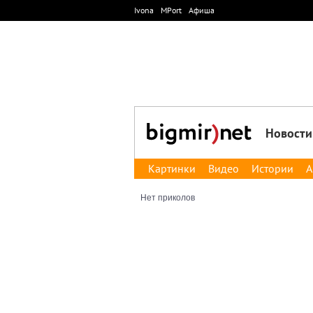
Ivona
MPort
Афиша
Новости
Картинки
Видео
Истории
А
Нет приколов