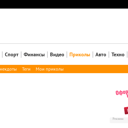
Закрыть
Спорт
Финансы
Видео
Приколы
Авто
Техно
некдоты
Теги
Мои приколы
Реклама