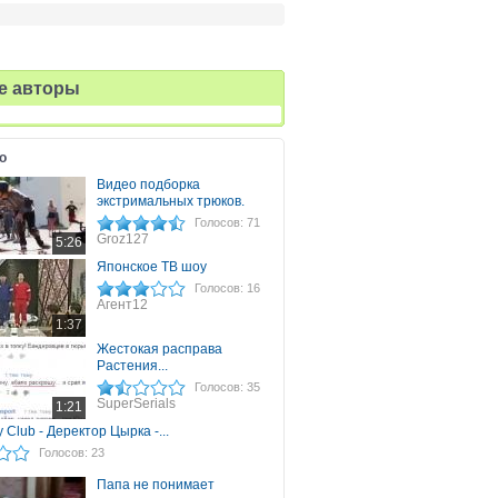
е авторы
о
Видео подборка
экстримальных трюков.
Голосов: 71
Groz127
5:26
Японское ТВ шоу
Голосов: 16
Агент12
1:37
Жестокая расправа
Растения...
Голосов: 35
SuperSerials
1:21
Club - Деректор Цырка -...
Голосов: 23
Папа не понимает