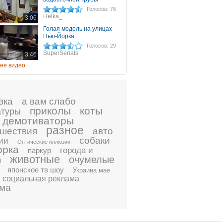
Голосов: 76
Helka_
3:06
Голая модель на улицах
Нью-Йорка
Голосов: 29
SuperSerials
3:46
ее видео
вка
а вам слабо
приколы
коты
атуры
демотиваторы
разное
шествия
авто
собаки
ии
Оптические иллюзии
орка
города и
паркур
животные
очумелые
ы
японское тв шоу
Украина мае
социальная реклама
ама