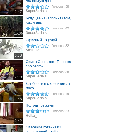
маленькую дочь
Голосов: 38
SuperSerials
2:47
Будущее началось - О том,
каким оно...
Голосов: 42
SuperSerials
15:05
Офисный поцелуй
Голосов: 32
Агент12
0:33
Семен Слепаков - Песенка
про селфи
Голосов: 38
SuperSerials
2:10
Кот борется с хозяйкой за
мясо
Голосов: 49
SuperSerials
1:56
Получит от жены
Голосов: 33
Helka_
0:42
Спасение котенка из
водосточной трубы