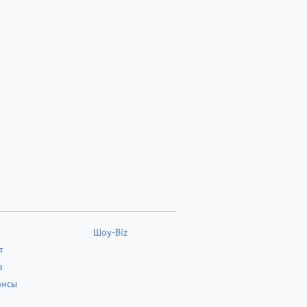
Шоу-Biz
т
о
ансы
о