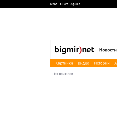
Ivona
MPort
Афиша
Новости
Картинки
Видео
Истории
А
Нет приколов