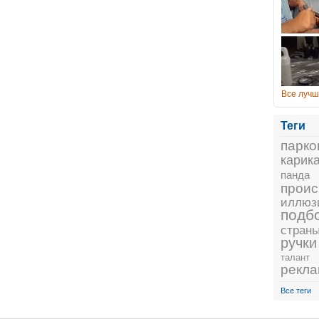
Все лучш
Теги
парко
карик
панда
проис
иллюз
подб
стран
ручки
талант
рекл
Все теги