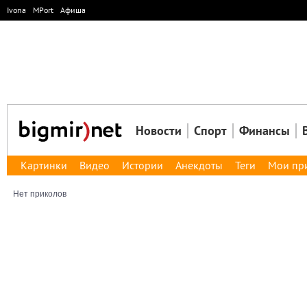
Ivona
MPort
Афиша
Новости
Спорт
Финансы
Картинки
Видео
Истории
Анекдоты
Теги
Мои пр
Нет приколов