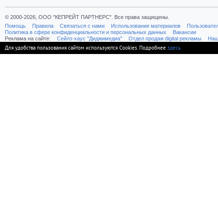
© 2000-2026, ООО "КЕПРЕЙТ ПАРТНЕРС". Все права защищены.
Помощь
Правила
Связаться с нами
Использование материалов
Пользовате
Политика в сфере конфиденциальности и персональных данных
Вакансии
Реклама на сайте:
Cейлз-хаус "Диджимедиа"
Отдел продаж digital рекламы
Наш
Для удобства пользования сайтом используются Cookies. Подробнее
здесь