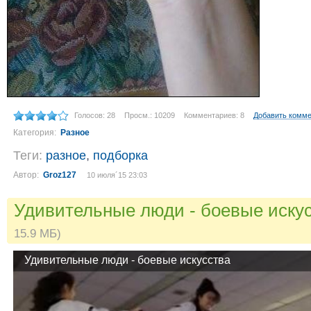
Голосов: 28
Просм.: 10209
Комментариев: 8
Добавить комм
Категория:
Разное
Теги:
разное
,
подборка
Автор:
Groz127
10 июля´15 23:03
Удивительные люди - боевые иску
15.9 МБ)
Удивительные люди - боевые искусства