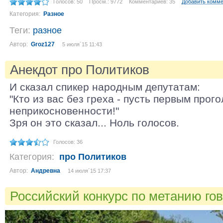
Голосов: 50
Просм.: 9772
Комментариев: 35
Добавить комм
Категория:
Разное
Теги:
разное
Автор:
Groz127
5 июля´15 11:43
Анекдот про Политиков
И сказал спикер народным депутатам:
"Кто из вас без греха - пусть первым прог
неприкосновенности!"
Зря он это сказал... Ноль голосов.
Голосов: 36
Категория:
про Политиков
Автор:
Андревна
14 июля´15 17:37
Российский конкурс по метанию гов