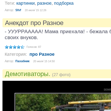
Теги:
картинки
,
разное
,
подборка
Автор:
Sfvf
20 июля´15 12:26
Анекдот про Разное
- УУУРРААААА! Мама приехала! - бежала 
своих внуков.
Голосов: 87
Категория:
про Разное
Автор:
Пахабник
20 июля´15 14:50
Демотиваторы.
(27 фото)