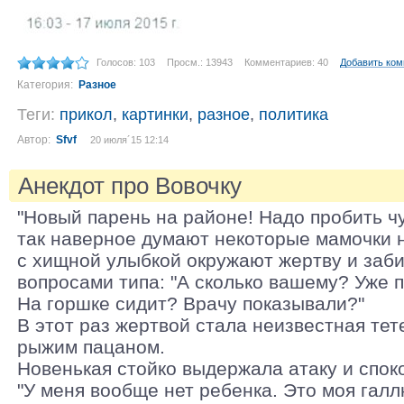
Голосов: 103
Просм.: 13943
Комментариев: 40
Добавить ко
Категория:
Разное
Теги:
прикол
,
картинки
,
разное
,
политика
Автор:
Sfvf
20 июля´15 12:14
Анекдот про Вовочку
"Новый парень на районе! Надо пробить чув
так наверное думают некоторые мамочки 
с хищной улыбкой окружают жертву и заб
вопросами типа: "А сколько вашему? Уже 
На горшке сидит? Врачу показывали?"
В этот раз жертвой стала неизвестная тет
рыжим пацаном.
Новенькая стойко выдержала атаку и спок
"У меня вообще нет ребенка. Это моя гал