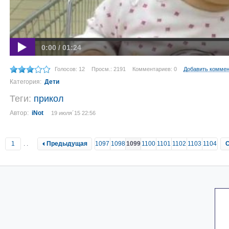
0:00 / 01:24
Голосов: 12
Просм.: 2191
Комментариев: 0
Добавить комме
Категория:
Дети
Теги:
прикол
Автор:
iNot
19 июля´15 22:56
1
..
Предыдущая
1097
1098
1099
1100
1101
1102
1103
1104