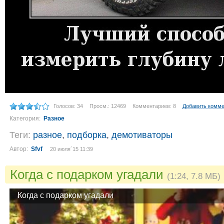
Голосов: 34
Просм.: 12469
Комментариев: 8
Добавить комм
Категория:
Разное
Теги:
разное
,
подборка
,
демотиваторы
Автор:
Sfvf
20 июля´15 11:39
Когда с подарком угадали
(1:24, 7.8 МБ)
Когда с подарком угадали