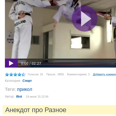
0:00 / 02:27
Голосов: 25
Просм.: 3859
Комментариев: 3
Добавить комме
Категория:
Спорт
Теги:
прикол
Автор:
iNot
19 июля´15 22:56
Анекдот про Разное