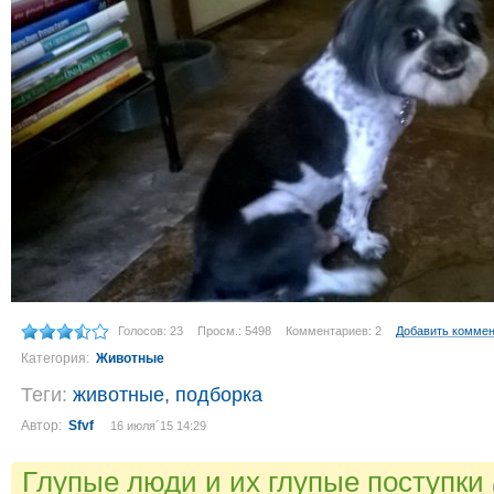
Голосов: 23
Просм.: 5498
Комментариев: 2
Добавить комме
Категория:
Животные
Теги:
животные
,
подборка
Автор:
Sfvf
16 июля´15 14:29
Глупые люди и их глупые поступки