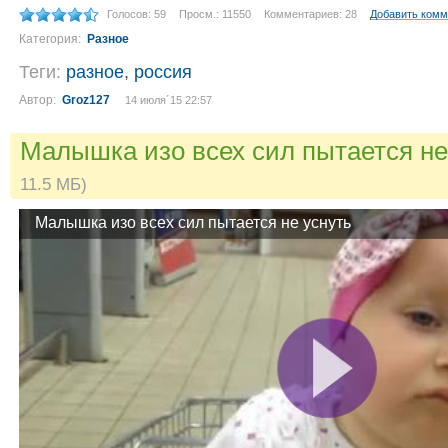
Голосов: 59
Просм.: 11550
Комментариев: 28
Добавить комм
Категория:
Разное
Теги:
разное
,
россия
Автор:
Groz127
14 июля´15 22:57
Малышка изо всех сил пытается не
11.5 МБ)
Малышка изо всех сил пытается не уснуть