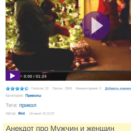
0:00 / 01:24
Голосов: 22
Просм.: 2563
Комментариев: 0
Добавить комме
Категория:
Приколы
Теги:
прикол
Автор:
iNot
19 июля´15 22:57
Анекдот про Мужчин и женщин