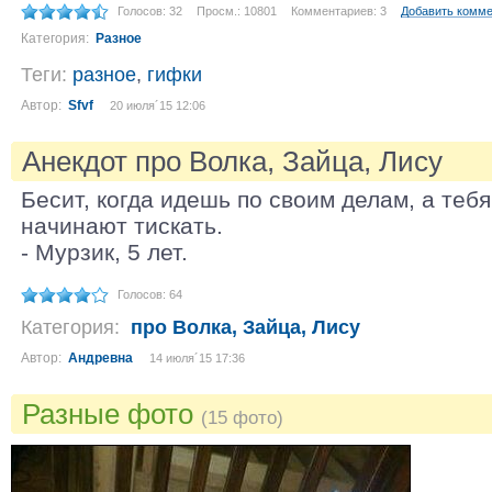
Голосов: 32
Просм.: 10801
Комментариев: 3
Добавить комм
Категория:
Разное
Теги:
разное
,
гифки
Автор:
Sfvf
20 июля´15 12:06
Анекдот про Волка, Зайца, Лису
Бесит, когда идешь по своим делам, а тебя
начинают тискать.
- Мурзик, 5 лет.
Голосов: 64
Категория:
про Волка, Зайца, Лису
Автор:
Андревна
14 июля´15 17:36
Разные фото
(15 фото)