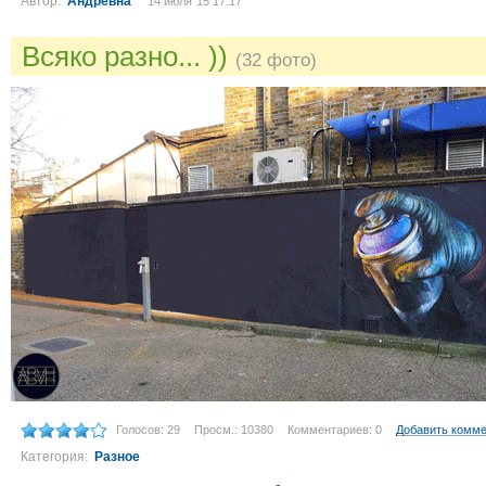
Автор:
Андревна
14 июля´15 17:17
Всяко разно... ))
(32 фото)
Голосов: 29
Просм.: 10380
Комментариев: 0
Добавить комм
Категория:
Разное