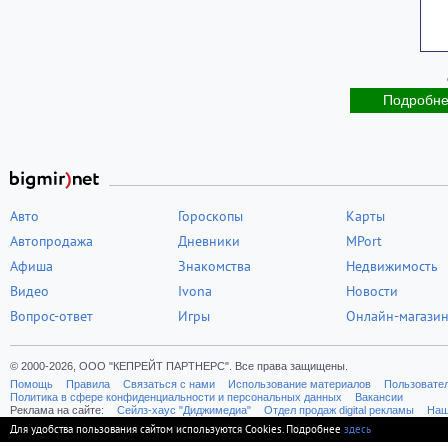
Подробн
Авто
Гороскопы
Карты
Автопродажа
Дневники
MPort
Афиша
Знакомства
Недвижимость
Видео
Ivona
Новости
Вопрос-ответ
Игры
Онлайн-магази
© 2000-2026, ООО "КЕПРЕЙТ ПАРТНЕРС". Все права защищены.
Помощь
Правила
Связаться с нами
Использование материалов
Пользовате
Политика в сфере конфиденциальности и персональных данных
Вакансии
Реклама на сайте:
Cейлз-хаус "Диджимедиа"
Отдел продаж digital рекламы
Наш
Для удобства пользования сайтом используются Cookies. Подробнее
здесь