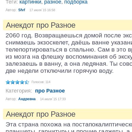
Теги:
картинки
,
разное
,
подборка
Автор:
Sfvf
17 июля´15 16:58
Анекдот про Разное
2060 год. Возвращаешься домой после экс
снимаешь экзоскелет, даёшь ванне указан
телепортироваться в спальню. Сам в это 
из мозга на флешку воспоминания об экск
залезаешь в ванну, а она ледяная. Ты сов
две недели отключили горячую воду.
Голосов: 114
Категория:
про Разное
Автор:
Андревна
14 июля´15 17:33
Анекдот про Разное
Эта страна похожа на постапокалиптическ
планшеты, гарнитуры и прочие гаджеты, а 