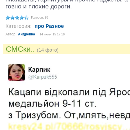
говно и плохие дороги.
Голосов: 95
Категория:
про Разное
Автор:
Андревна
14 июля´15 17:19
СМСки..
(14 фото)