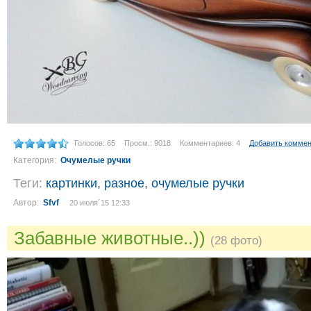
Голосов: 65
Просм.: 9018
Комментариев: 4
Добавить комме
Категория:
Очумелые ручки
Теги:
картинки
,
разное
,
очумелые ручки
Автор:
Sfvf
20 июля´15 12:33
Забавные животные..))
(28 фото)