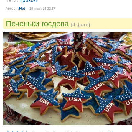
Теги:
прикол
Автор:
iNot
19 июля´15 22:57
Печеньки госдепа
(4 фото)