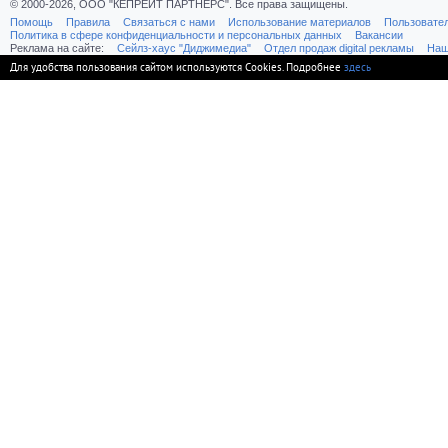
© 2000-2026, ООО "КЕПРЕЙТ ПАРТНЕРС". Все права защищены.
Помощь
Правила
Связаться с нами
Использование материалов
Пользовате
Политика в сфере конфиденциальности и персональных данных
Вакансии
Реклама на сайте:
Cейлз-хаус "Диджимедиа"
Отдел продаж digital рекламы
Наш
Для удобства пользования сайтом используются Cookies. Подробнее
здесь