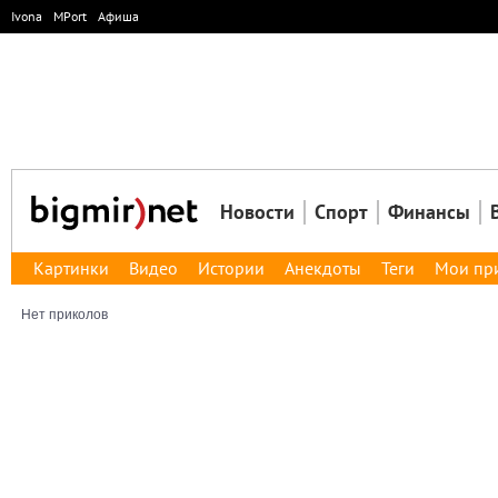
Ivona
MPort
Афиша
Новости
Спорт
Финансы
Картинки
Видео
Истории
Анекдоты
Теги
Мои пр
Нет приколов