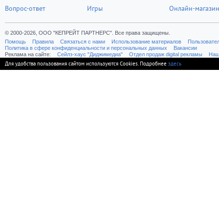
Вопрос-ответ
Игры
Онлайн-магази
© 2000-2026, ООО "КЕПРЕЙТ ПАРТНЕРС". Все права защищены.
Помощь
Правила
Связаться с нами
Использование материалов
Пользовате
Политика в сфере конфиденциальности и персональных данных
Вакансии
Реклама на сайте:
Cейлз-хаус "Диджимедиа"
Отдел продаж digital рекламы
Наш
Для удобства пользования сайтом используются Cookies. Подробнее
здесь