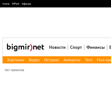
Ivona
MPort
Афиша
Новости
Спорт
Финансы
Картинки
Видео
Истории
Анекдоты
Теги
Мои пр
Нет приколов