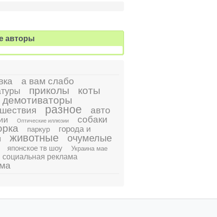
е авторы
вка
а вам слабо
приколы
коты
атуры
демотиваторы
разное
шествия
авто
собаки
ии
Оптические иллюзии
орка
города и
паркур
животные
очумелые
ы
японское тв шоу
Украина мае
социальная реклама
ама