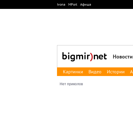
Ivona
MPort
Афиша
Новости
Картинки
Видео
Истории
А
Нет приколов