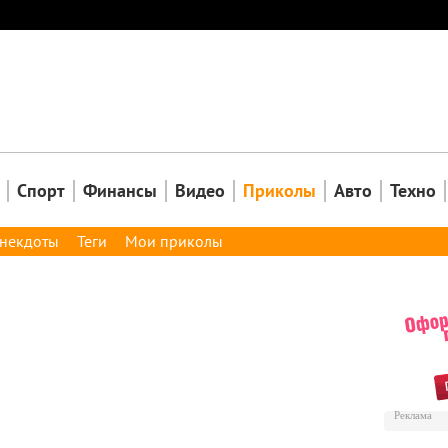
Закрыть
Спорт
Финансы
Видео
Приколы
Авто
Техно
некдоты
Теги
Мои приколы
Реклама