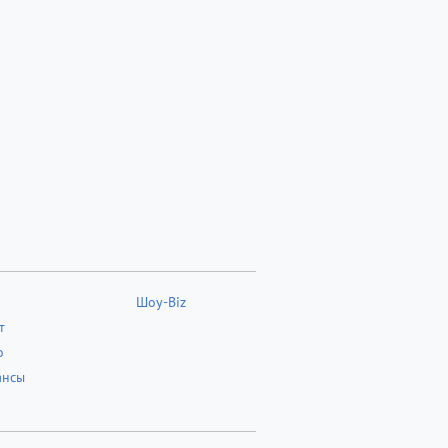
Шоу-Biz
т
о
ансы
о