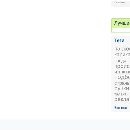
Реклама
Лучши
Теги
парко
карик
панда
проис
иллюз
подб
стран
ручки
талант
рекл
Все теги