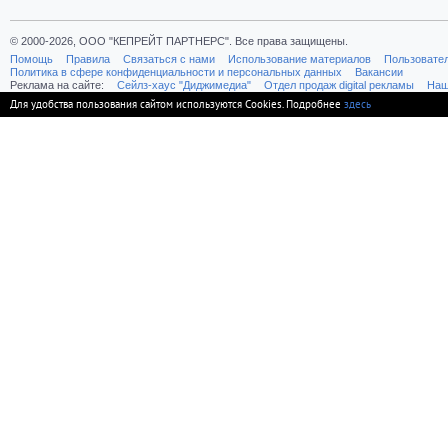
© 2000-2026, ООО "КЕПРЕЙТ ПАРТНЕРС". Все права защищены.
Помощь
Правила
Связаться с нами
Использование материалов
Пользовате
Политика в сфере конфиденциальности и персональных данных
Вакансии
Реклама на сайте:
Cейлз-хаус "Диджимедиа"
Отдел продаж digital рекламы
Наш
Для удобства пользования сайтом используются Cookies. Подробнее
здесь