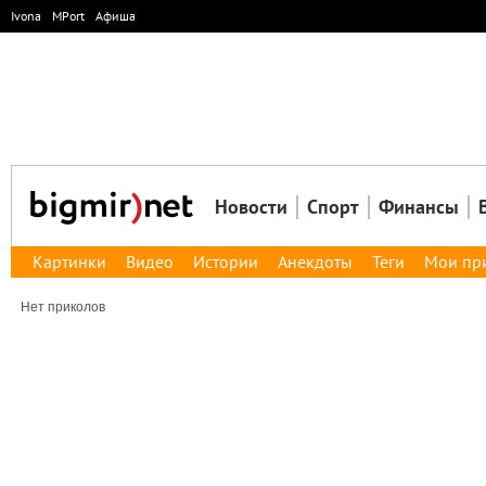
Ivona
MPort
Афиша
Новости
Спорт
Финансы
Картинки
Видео
Истории
Анекдоты
Теги
Мои пр
Нет приколов