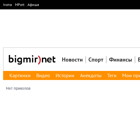
Ivona
MPort
Афиша
Новости
Спорт
Финансы
Картинки
Видео
Истории
Анекдоты
Теги
Мои пр
Нет приколов