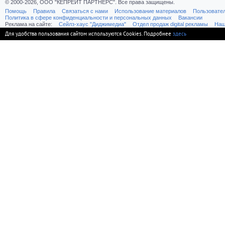
© 2000-2026, ООО "КЕПРЕЙТ ПАРТНЕРС". Все права защищены.
Помощь
Правила
Связаться с нами
Использование материалов
Пользовате
Политика в сфере конфиденциальности и персональных данных
Вакансии
Реклама на сайте:
Cейлз-хаус "Диджимедиа"
Отдел продаж digital рекламы
Наш
Для удобства пользования сайтом используются Cookies. Подробнее
здесь