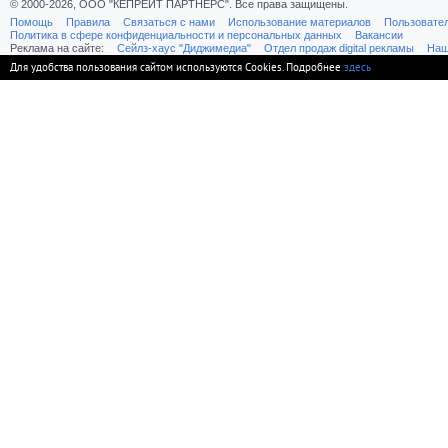
© 2000-2026, ООО "КЕПРЕЙТ ПАРТНЕРС". Все права защищены.
Помощь
Правила
Связаться с нами
Использование материалов
Пользовате
Политика в сфере конфиденциальности и персональных данных
Вакансии
Реклама на сайте:
Cейлз-хаус "Диджимедиа"
Отдел продаж digital рекламы
Наш
Для удобства пользования сайтом используются Cookies. Подробнее
здесь