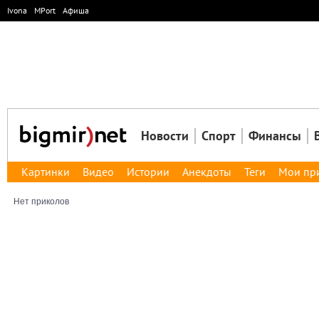
Ivona
MPort
Афиша
Новости
Спорт
Финансы
Картинки
Видео
Истории
Анекдоты
Теги
Мои пр
Нет приколов