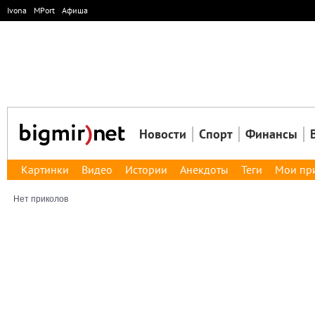
Ivona
MPort
Афиша
Новости
Спорт
Финансы
Картинки
Видео
Истории
Анекдоты
Теги
Мои пр
Нет приколов