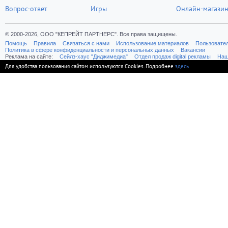
Вопрос-ответ
Игры
Онлайн-магази
© 2000-2026, ООО "КЕПРЕЙТ ПАРТНЕРС". Все права защищены.
Помощь
Правила
Связаться с нами
Использование материалов
Пользовате
Политика в сфере конфиденциальности и персональных данных
Вакансии
Реклама на сайте:
Cейлз-хаус "Диджимедиа"
Отдел продаж digital рекламы
Наш
Для удобства пользования сайтом используются Cookies. Подробнее
здесь