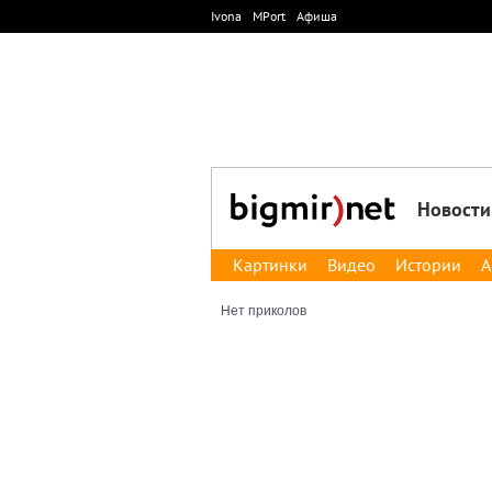
Ivona
MPort
Афиша
Новости
Картинки
Видео
Истории
А
Нет приколов