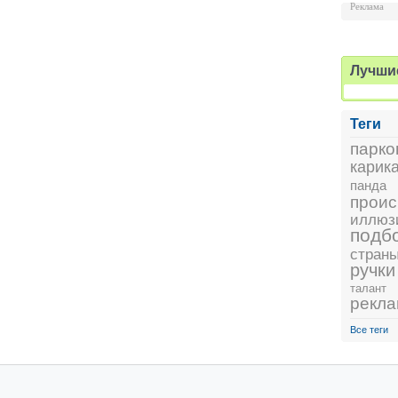
Реклама
Лучши
Теги
парко
карик
панда
проис
иллюз
подб
стран
ручки
талант
рекл
Все теги