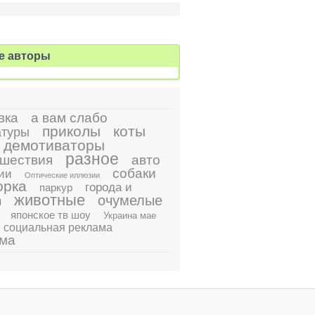
е авторы
вка
а вам слабо
приколы
коты
атуры
демотиваторы
разное
шествия
авто
собаки
ии
Оптические иллюзии
орка
города и
паркур
животные
очумелые
ы
японское тв шоу
Украина мае
социальная реклама
ама