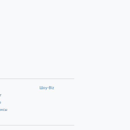
Шоу-Biz
т
о
ансы
о