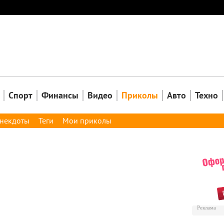
Закрыть
Спорт
Финансы
Видео
Приколы
Авто
Техно
некдоты
Теги
Мои приколы
Реклама