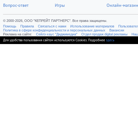
Вопрос-ответ
Игры
Онлайн-магази
© 2000-2026, ООО "КЕПРЕЙТ ПАРТНЕРС". Все права защищены.
Помощь
Правила
Связаться с нами
Использование материалов
Пользовате
Политика в сфере конфиденциальности и персональных данных
Вакансии
Реклама на сайте:
Cейлз-хаус "Диджимедиа"
Отдел продаж digital рекламы
Наш
Для удобства пользования сайтом используются Cookies. Подробнее
здесь