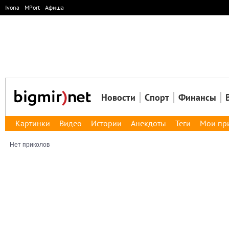
Ivona
MPort
Афиша
Новости
Спорт
Финансы
Картинки
Видео
Истории
Анекдоты
Теги
Мои пр
Нет приколов