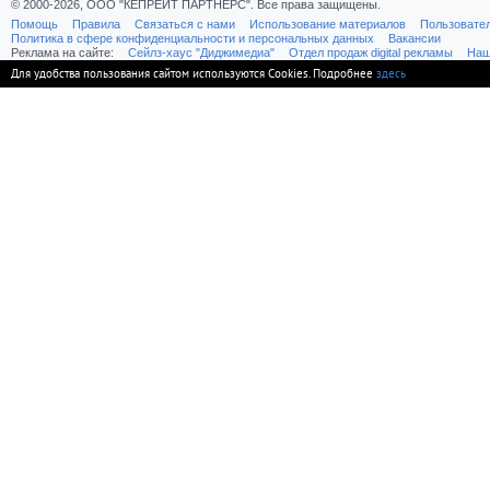
© 2000-2026, ООО "КЕПРЕЙТ ПАРТНЕРС". Все права защищены.
Помощь
Правила
Связаться с нами
Использование материалов
Пользовате
Политика в сфере конфиденциальности и персональных данных
Вакансии
Реклама на сайте:
Cейлз-хаус "Диджимедиа"
Отдел продаж digital рекламы
Наш
Для удобства пользования сайтом используются Cookies. Подробнее
здесь