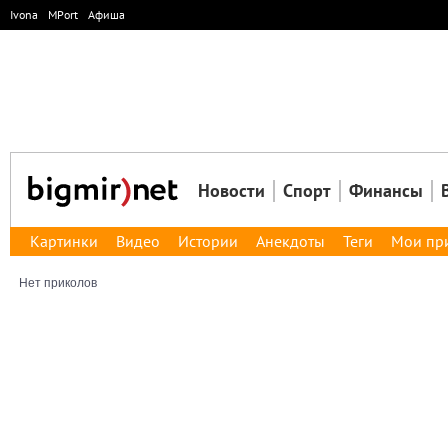
Ivona
MPort
Афиша
Новости
Спорт
Финансы
Картинки
Видео
Истории
Анекдоты
Теги
Мои пр
Нет приколов