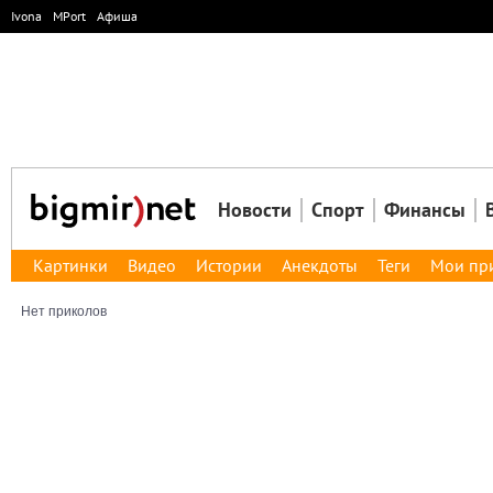
Ivona
MPort
Афиша
Новости
Спорт
Финансы
Картинки
Видео
Истории
Анекдоты
Теги
Мои пр
Нет приколов