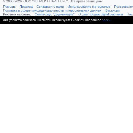
© 2000-2026, ООО "КЕПРЕЙТ ПАРТНЕРС". Все права защищены.
Помощь
Правила
Связаться с нами
Использование материалов
Пользовате
Политика в сфере конфиденциальности и персональных данных
Вакансии
Реклама на сайте:
Cейлз-хаус "Диджимедиа"
Отдел продаж digital рекламы
Наш
Для удобства пользования сайтом используются Cookies. Подробнее
здесь