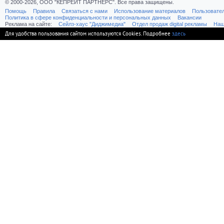
© 2000-2026, ООО "КЕПРЕЙТ ПАРТНЕРС". Все права защищены.
Помощь
Правила
Связаться с нами
Использование материалов
Пользовате
Политика в сфере конфиденциальности и персональных данных
Вакансии
Реклама на сайте:
Cейлз-хаус "Диджимедиа"
Отдел продаж digital рекламы
Наш
Для удобства пользования сайтом используются Cookies. Подробнее
здесь