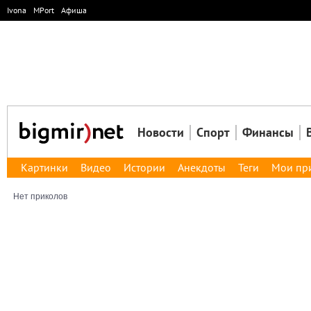
Ivona
MPort
Афиша
Новости
Спорт
Финансы
Картинки
Видео
Истории
Анекдоты
Теги
Мои пр
Нет приколов