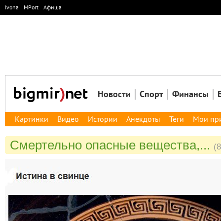
Ivona
MPort
Афиша
Новости
Спорт
Финансы
Картинки
Видео
Истории
Анекдоты
Теги
Мои пр
Смертельно опасные вещества,...
(