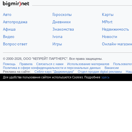
Авто
Гороскопы
Карты
Автопродажа
Дневники
MPort
Афиша
Знакомства
Недвижимость
Видео
Ivona
Новости
Вопрос-ответ
Игры
Онлайн-магази
© 2000-2026, ООО "КЕПРЕЙТ ПАРТНЕРС". Все права защищены.
Помощь
Правила
Связаться с нами
Использование материалов
Пользовате
Политика в сфере конфиденциальности и персональных данных
Вакансии
Реклама на сайте:
Cейлз-хаус "Диджимедиа"
Отдел продаж digital рекламы
Наш
Для удобства пользования сайтом используются Cookies. Подробнее
здесь