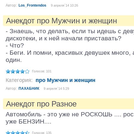
Автор:
Los_Frontendos
9 апреля´14 10:26
Анекдот про Мужчин и женщин
- Знаешь, что делать, если ты идешь с де
дискотеки, и к ней начали приставать?
- Что?
- Беги. И помни, красивых девушек много,
один.
Голосов: 101
Категория:
про Мужчин и женщин
Автор:
ПАХАБНИК
9 апреля´14 5:29
Анекдот про Разное
Автомобиль - это уже не РОСКОШЬ .... роск
уже БЕНЗИН....
Голосов: 135