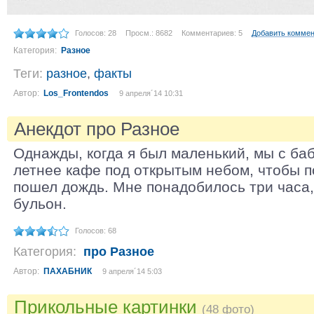
Голосов: 28
Просм.: 8682
Комментариев: 5
Добавить комме
Категория:
Разное
Теги:
разное
,
факты
Автор:
Los_Frontendos
9 апреля´14 10:31
Анекдот про Разное
Однажды, когда я был маленький, мы с ба
летнее кафе под открытым небом, чтобы п
пошел дождь. Мне понадобилось три часа,
бульон.
Голосов: 68
Категория:
про Разное
Автор:
ПАХАБНИК
9 апреля´14 5:03
Прикольные картинки
(48 фото)