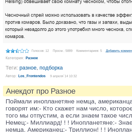
Голосов: 12
Просм.: 5889
Комментариев: 5
Добавить комме
Категория:
Разное
Теги:
разное
,
подборка
Автор:
Los_Frontendos
9 апреля´14 10:32
Анекдот про Разное
Поймали инопланетяне немца, американца 
говорят им:- Кто скажет нам число, которо
того мы отпустим, а если знаем такое числ
Немец:- Миллиард! ! ! Инопланетяне:- Зн
немца. Американец:- Триллион! ! ! Инопла