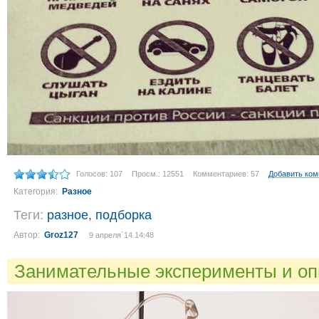
Голосов: 107
Просм.: 12551
Комментариев: 57
Добавить ко
Категория:
Разное
Теги:
разное
,
подборка
Автор:
Groz127
9 апреля´14 14:48
Занимательные эксперименты и оп