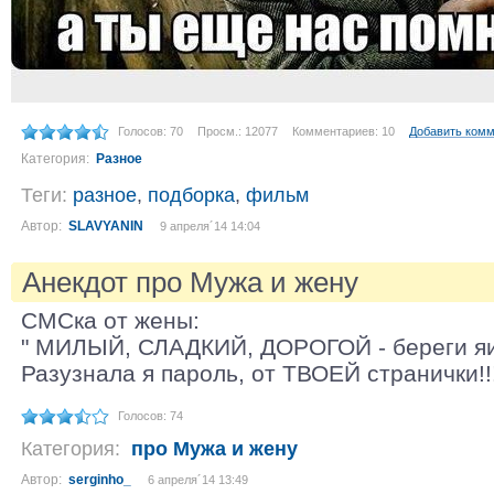
Голосов: 70
Просм.: 12077
Комментариев: 10
Добавить ком
Категория:
Разное
Теги:
разное
,
подборка
,
фильм
Автор:
SLAVYANIN
9 апреля´14 14:04
Анекдот про Мужа и жену
СМСка от жены:
" МИЛЫЙ, СЛАДКИЙ, ДОРОГОЙ - береги яич
Разузнала я пароль, от ТВОЕЙ странички!!!!
Голосов: 74
Категория:
про Мужа и жену
Автор:
serginho_
6 апреля´14 13:49