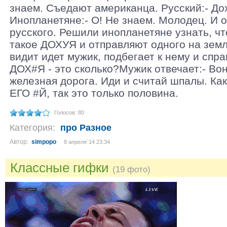
знаем. Съедают американца. Русский:- Дох#
Инопланетяне:- О! Не знаем. Молодец. И 
русского. Решили инопланетяне узнать, чт
такое ДОХУЯ и отправляют одного на земл
видит идет мужик, подбегает к нему и спра
ДОХ#Я - это сколько?Мужик отвечает:- Во
железная дорога. Иди и считай шпалы. Ка
ЕГО #Й, так это только половина.
Голосов: 80
Категория:
про Разное
Автор:
simpopo
8 апреля´14 23:34
Классные гифки
(19 фото)