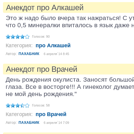
Анекдот про Алкашей
Это ж надо было вчера так нажраться! С у
что 0,5 минералки впиталось в язык даже н
Голосов: 90
Категория:
про Алкашей
Автор:
ПАХАБНИК
6 апреля´14 8:45
Анекдот про Врачей
День рождения окулиста. Заносят большой
глаза. Все в восторге!!! А гинеколог думает
не мой день рождения."
Голосов: 58
Категория:
про Врачей
Автор:
ПАХАБНИК
6 апреля´14 7:09