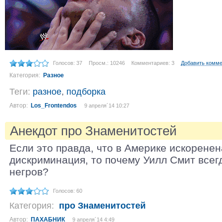
Голосов: 37
Просм.: 10246
Комментариев: 3
Добавить комм
Категория:
Разное
Теги:
разное
,
подборка
Автор:
Los_Frontendos
9 апреля´14 10:27
Анекдот про Знаменитостей
Если это правда, что в Америке искорене
дискриминация, то почему Уилл Смит всег
негров?
Голосов: 60
Категория:
про Знаменитостей
Автор:
ПАХАБНИК
9 апреля´14 4:49