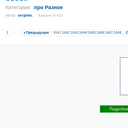
Категория:
про Разное
Автор:
serginho_
9 апреля´14 8:32
1
..
Предыдущая
1641
1642
1643
1644
1645
1646
1647
1648
Подробн