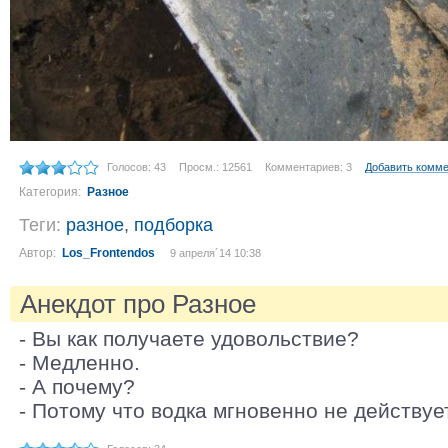
Голосов: 43
Просм.: 12561
Комментариев: 3
Добавить комм
Категория:
Разное
Теги:
разное
,
подборка
Автор:
Los_Frontendos
9 апреля´14 10:38
Анекдот про Разное
- Вы как получаете удовольствие?
- Медленно.
- А почему?
- Потому что водка мгновенно не действует