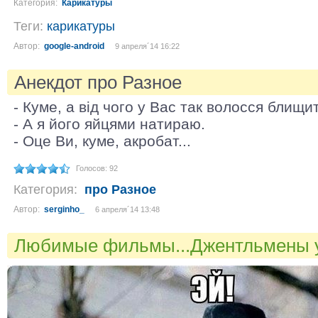
Категория:
Карикатуры
Теги:
карикатуры
Автор:
google-android
9 апреля´14 16:22
Анекдот про Разное
- Куме, а від чого у Вас так волосся блищи
- А я його яйцями натираю.
- Оце Ви, куме, акробат...
Голосов: 92
Категория:
про Разное
Автор:
serginho_
6 апреля´14 13:48
Любимые фильмы...Джентльмены у