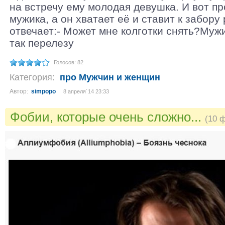
на встречу ему молодая девушка. И вот п
мужика, а он хватает её и ставит к забору
отвечает:- Может мне колготки снять?Мужи
так перелезу
Голосов: 82
Категория:
про Мужчин и женщин
Автор:
simpopo
8 апреля´14 23:33
Фобии, которые очень сложно...
(10 