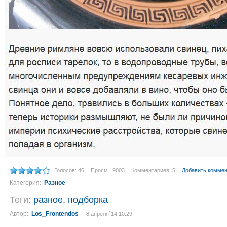
Голосов: 46
Просм.: 9003
Комментариев: 5
Добавить комме
Категория:
Разное
Теги:
разное
,
подборка
Автор:
Los_Frontendos
8 апреля´14 10:29