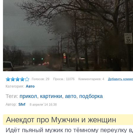
Голосов: 29
Просм.: 11076
Комментариев: 4
Добавить комме
Категория:
Авто
Теги:
прикол
,
картинки
,
авто
,
подборка
Автор:
Sfvf
8 апреля´14 16:38
Анекдот про Мужчин и женщин
Идёт пьяный мужик по тёмному переулку в