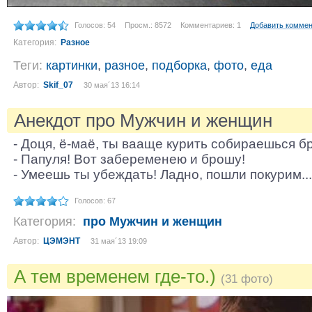
Голосов: 54
Просм.: 8572
Комментариев: 1
Добавить комме
Категория:
Разное
Теги:
картинки
,
разное
,
подборка
,
фото
,
еда
Автор:
Skif_07
30 мая´13 16:14
Анекдот про Мужчин и женщин
- Доця, ё-маё, ты вааще курить собираешься б
- Папуля! Вот забеременею и брошу!
- Умеешь ты убеждать! Ладно, пошли покурим...
Голосов: 67
Категория:
про Мужчин и женщин
Автор:
ЦЭМЭНТ
31 мая´13 19:09
А тем временем где-то.)
(31 фото)