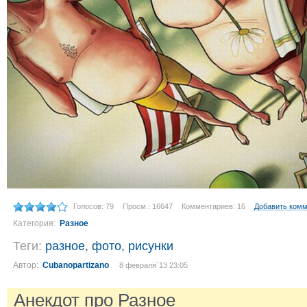
Голосов: 79
Просм.: 16647
Комментариев: 16
Добавить ком
Категория:
Разное
Теги:
разное
,
фото
,
рисунки
Автор:
Cubanopartizano
8 февраля´13 23:05
Анекдот про Разное