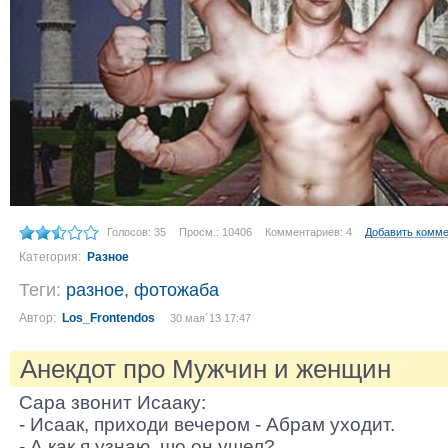
Голосов: 35
Просм.: 10406
Комментариев: 4
Добавить комм
Категория:
Разное
Теги:
разное
,
фотожаба
Автор:
Los_Frontendos
30 мая´13 17:47
Анекдот про Мужчин и женщин
Сара звонит Исааку:
- Исаак, приходи вечером - Абрам уходит.
- А как я узнаю, шо он ушел?