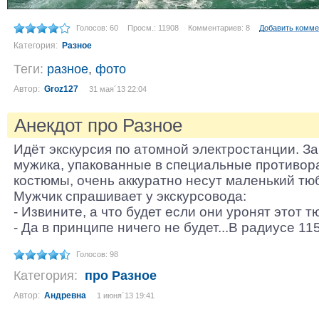
Голосов: 60
Просм.: 11908
Комментариев: 8
Добавить комме
Категория:
Разное
Теги:
разное
,
фото
Автор:
Groz127
31 мая´13 22:04
Анекдот про Разное
Идёт экскурсия по атомной электростанции. За
мужика, упакованные в специальные противо
костюмы, очень аккуратно несут маленький тюб
Мужчик спрашивает у экскурсовода:
- Извините, а что будет если они уронят этот т
- Да в принципе ничего не будет...В радиусе 1
Голосов: 98
Категория:
про Разное
Автор:
Андревна
1 июня´13 19:41