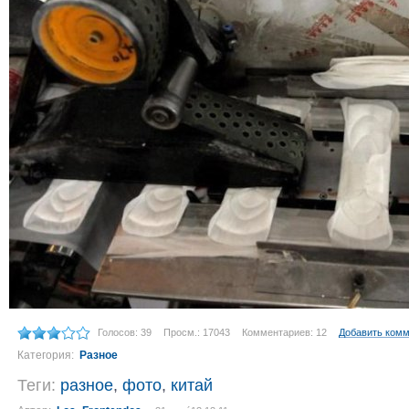
Голосов: 39
Просм.: 17043
Комментариев: 12
Добавить ком
Категория:
Разное
Теги:
разное
,
фото
,
китай