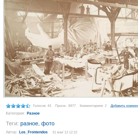
Голосов: 43
Просм.: 8977
Комментариев: 2
Добавить комме
Категория:
Разное
Теги:
разное
,
фото
Автор:
Los_Frontendos
31 мая´13 12:22