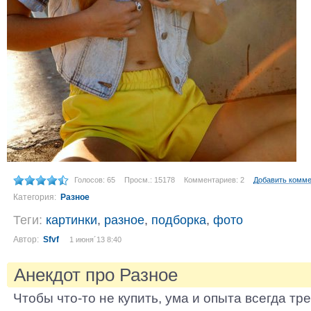
Голосов: 65
Просм.: 15178
Комментариев: 2
Добавить комм
Категория:
Разное
Теги:
картинки
,
разное
,
подборка
,
фото
Автор:
Sfvf
1 июня´13 8:40
Анекдот про Разное
Чтобы что-то не купить, ума и опыта всегда тр