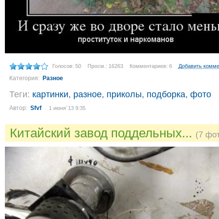
Голосов: 50
Просм.: 16263
Комментариев: 6
Добавить комм
Категория:
Разное
Теги:
картинки
,
разное
,
приколы
,
подборка
,
фото
Автор:
Sfvf
1 июня´13 9:35
Китайский завод поддельных...
(7 фо