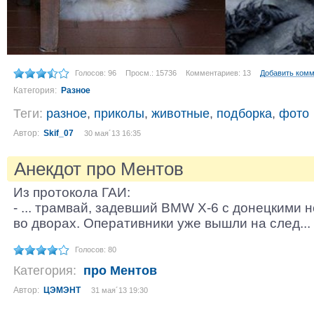
Голосов: 96
Просм.: 15736
Комментариев: 13
Добавить ком
Категория:
Разное
Теги:
разное
,
приколы
,
животные
,
подборка
,
фото
Автор:
Skif_07
30 мая´13 16:35
Анекдот про Ментов
Из протокола ГАИ:
- ... трамвай, задевший BMW X-6 с донецкими 
во дворах. Оперативники уже вышли на след...
Голосов: 80
Категория:
про Ментов
Автор:
ЦЭМЭНТ
31 мая´13 19:30