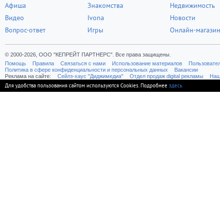
Афиша
Знакомства
Недвижимость
Видео
Ivona
Новости
Вопрос-ответ
Игры
Онлайн-магази
© 2000-2026, ООО "КЕПРЕЙТ ПАРТНЕРС". Все права защищены.
Помощь
Правила
Связаться с нами
Использование материалов
Пользовате
Политика в сфере конфиденциальности и персональных данных
Вакансии
Реклама на сайте:
Cейлз-хаус "Диджимедиа"
Отдел продаж digital рекламы
Наш
Для удобства пользования сайтом используются Cookies. Подробнее
здесь