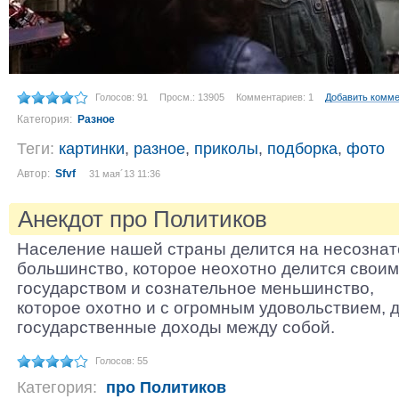
Голосов: 91
Просм.: 13905
Комментариев: 1
Добавить комм
Категория:
Разное
Теги:
картинки
,
разное
,
приколы
,
подборка
,
фото
Автор:
Sfvf
31 мая´13 11:36
Анекдот про Политиков
Население нашей страны делится на несозна
большинство, которое неохотно делится свои
государством и сознательное меньшинство,
которое охотно и с огромным удовольствием, 
государственные доходы между собой.
Голосов: 55
Категория:
про Политиков