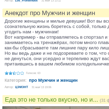
Автор:
Los_Frontendos
31 мая´13 13:11
Анекдот про Мужчин и женщин
Дорогие женщины и милые девушки! Вот вы вс
сознательную жизнь боретесь с собой, только 
угодить нам - мужчинам!
Вот например - вы отправляетесь в спортзал и
занимаетесь на тренажёрах, потом много плав
как-бы сбрасываете там лишние пару кило лишне
Но вы ведь даже и не подозреваете о том, что 
не денуться, они усердно и терпеливо ждут ва
притаившись в вашем любимом холодильничке.
Голосов: 63
Категория:
про Мужчин и женщин
Автор:
ЦЭМЭНТ
31 мая´13 19:06
Еда это не только вкусно, но и...
(31 