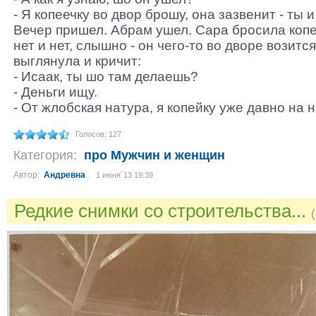
- Я копеечку во двор брошу, она зазвенит - ты 
Вечер пришел. Абрам ушел. Сара бросила копе
нет и нет, слышно - он чего-то во дворе возится
выглянула и кричит:
- Исаак, ты шо там делаешь?
- Деньги ищу.
- От жлобская натура, я копейку уже давно на н
Голосов: 127
Категория:
про Мужчин и женщин
Автор:
Андревна
1 июня´13 19:39
Редкие снимки со строительства...