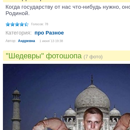
Когда государству от нас что-нибудь нужно, он
Родиной.
Голосов: 78
Категория:
про Разное
Автор:
Андревна
1 июня´13 19:38
"Шедевры" фотошопа
(7 фото)