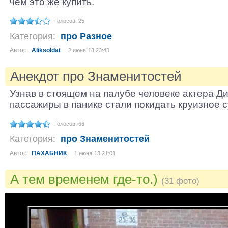
чем это же купить.
Голосов: 25
Категория:
про Разное
Автор:
Aliksoldat
2 июня´13 23:43
Анекдот про Знаменитостей
Узнав в стоящем на палубе человеке актера Ди
пассажиры в панике стали покидать круизное с
Голосов: 66
Категория:
про Знаменитостей
Автор:
ПАХАБНИК
1 июня´13 21:01
А тем временем где-то.)
(31 фото)