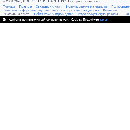
© 2000-2026, ООО "КЕПРЕЙТ ПАРТНЕРС". Все права защищены.
Помощь
Правила
Связаться с нами
Использование материалов
Пользовате
Политика в сфере конфиденциальности и персональных данных
Вакансии
Реклама на сайте:
Cейлз-хаус "Диджимедиа"
Отдел продаж digital рекламы
Наш
Для удобства пользования сайтом используются Cookies. Подробнее
здесь