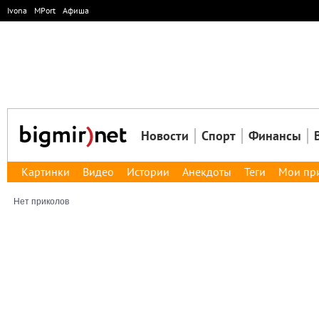
Ivona
MPort
Афиша
Новости
Спорт
Финансы
Картинки
Видео
Истории
Анекдоты
Теги
Мои пр
Нет приколов