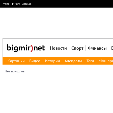
Ivona
MPort
Афиша
Новости
Спорт
Финансы
Картинки
Видео
Истории
Анекдоты
Теги
Мои пр
Нет приколов