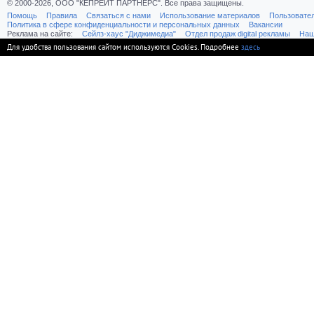
© 2000-2026, ООО "КЕПРЕЙТ ПАРТНЕРС". Все права защищены.
Помощь
Правила
Связаться с нами
Использование материалов
Пользовате
Политика в сфере конфиденциальности и персональных данных
Вакансии
Реклама на сайте:
Cейлз-хаус "Диджимедиа"
Отдел продаж digital рекламы
Наш
Для удобства пользования сайтом используются Cookies. Подробнее
здесь