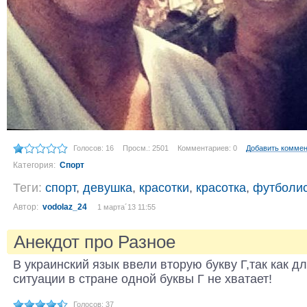
Голосов: 16
Просм.: 2501
Комментариев: 0
Добавить комме
Категория:
Спорт
Теги:
спорт
,
девушка
,
красотки
,
красотка
,
футболи
Автор:
vodolaz_24
1 марта´13 11:55
Анекдот про Разное
В украинский язык ввели вторую букву Г,так как д
ситуации в стране одной буквы Г не хватает!
Голосов: 37