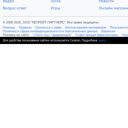
Видео
Ivona
Новости
Вопрос-ответ
Игры
Онлайн-магази
© 2000-2026, ООО "КЕПРЕЙТ ПАРТНЕРС". Все права защищены.
Помощь
Правила
Связаться с нами
Использование материалов
Пользовате
Политика в сфере конфиденциальности и персональных данных
Вакансии
Реклама на сайте:
Cейлз-хаус "Диджимедиа"
Отдел продаж digital рекламы
Наш
Для удобства пользования сайтом используются Cookies. Подробнее
здесь