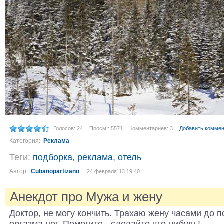
Голосов: 24
Просм.: 5571
Комментариев: 3
Добавить комме
Категория:
Реклама
Теги:
подборка
,
реклама
,
отель
Автор:
Cubanopartizano
24 февраля´13 19:40
Анекдот про Мужа и жену
Доктор, не могу кончить. Трахаю жену часами до п
оргазма нет. Помогите - сделайте что-нибудь!