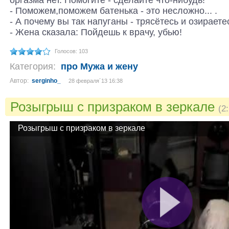
- Поможем,поможем батенька - это несложно... .
- А почему вы так напуганы - трясётесь и озираетес
- Жена сказала: Пойдешь к врачу, убью!
Голосов: 103
Категория:
про Мужа и жену
Автор:
serginho_
28 февраля´13 16:38
Розыгрыш с призраком в зеркале
(2
Розыгрыш с призраком в зеркале