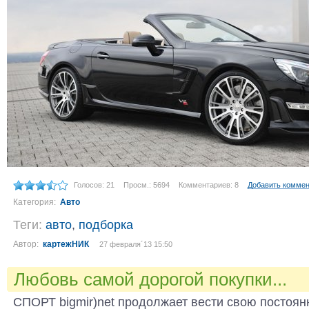
Голосов: 21
Просм.: 5694
Комментариев: 8
Добавить комме
Категория:
Авто
Теги:
авто
,
подборка
Автор:
картежНИК
27 февраля´13 15:50
Любовь самой дорогой покупки...
СПОРТ bigmir)net продолжает вести свою постоян