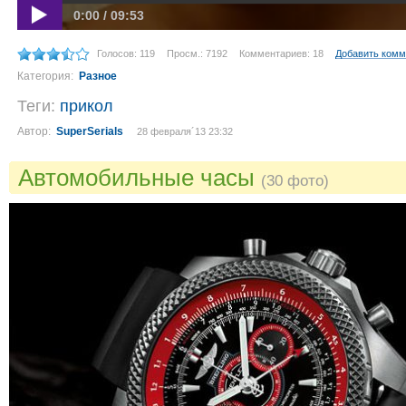
0:00 / 09:53
Голосов: 119
Просм.: 7192
Комментариев: 18
Добавить комм
Категория:
Разное
Теги:
прикол
Автор:
SuperSerials
28 февраля´13 23:32
Автомобильные часы
(30 фото)