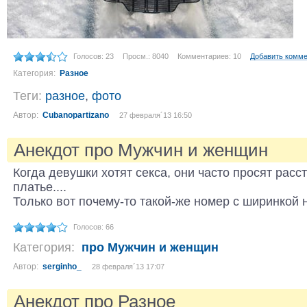
Голосов: 23
Просм.: 8040
Комментариев: 10
Добавить комм
Категория:
Разное
Теги:
разное
,
фото
Автор:
Cubanopartizano
27 февраля´13 16:50
Анекдот про Мужчин и женщин
Когда девушки хотят секса, они часто просят расс
платье....
Только вот почему-то такой-же номер с ширинкой
Голосов: 66
Категория:
про Мужчин и женщин
Автор:
serginho_
28 февраля´13 17:07
Анекдот про Разное