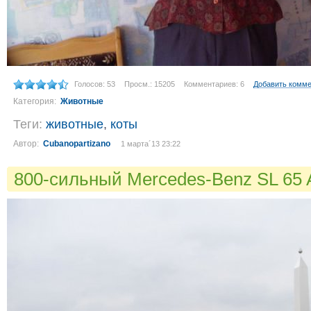
Голосов: 53
Просм.: 15205
Комментариев: 6
Добавить комм
Категория:
Животные
Теги:
животные
,
коты
Автор:
Cubanopartizano
1 марта´13 23:22
800-сильный Mercedes-Benz SL 6