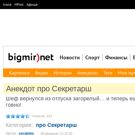
Ivona
MPort
Афиша
Новости
Спорт
Финансы
Картинки
Видео
Истории
Анекдоты
Теги
Мои пр
Анекдот про Секретарш
Шеф вернулся из отпуска загорелый… и теперь е
говно!
Голосов: 123
Категория:
про Секретарш
Автор:
serginho_
28 февраля´13 15:30