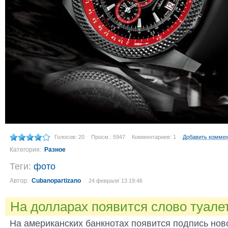
Голосов: 20
Просм.: 5947
Комментариев: 1
Добавить комме
Категория:
Разное
Теги:
фото
Автор:
Cubanopartizano
24 февраля´13 19:46
На долларах появится слово туале
На американских банкнотах появится подпись нов