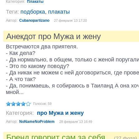
Категория:
Плакаты
Теги:
подборка
,
плакаты
Автор:
Cubanopartizano
27 февраля´13 17:20
Анекдот про Мужа и жену
Встречаются два приятеля.
- Как дела?
- Да нормально, в общем, только с женой поругали
- Это по какому поводу?
- Да никак не можем с ней договориться, где прове
- А что так?
- Да, понимаешь, я собираюсь в Таиланд А она хоч
мной...
Голосов: 59
Категория:
про Мужа и жену
Автор:
NoNameNoProblem
28 февраля´13 16:49
Бренд говорит сам за себя...
(27 фото)