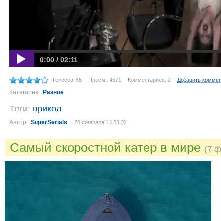
0:00 / 02:11
Голосов: 65
Просм.: 4571
Комментариев: 2
Добавить комме
Категория:
Разное
Теги:
прикол
Автор:
SuperSerials
28 февраля´13 23:32
Самый скоростной катер в мире
(7 ф