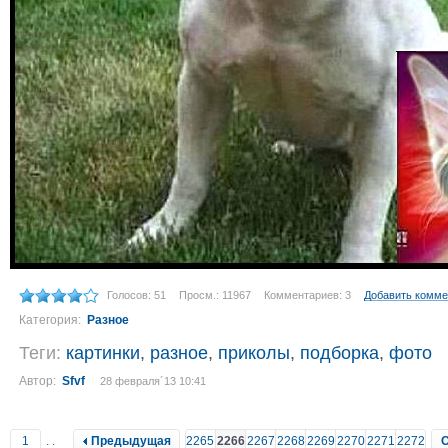
Голосов: 51
Просм.: 11967
Комментариев: 3
Добавить комме
Категория:
Разное
Теги:
картинки
,
разное
,
приколы
,
подборка
,
фото
Автор:
Sfvf
28 февраля´13 10:41
1
..
Предыдущая
2265
2266
2267
2268
2269
2270
2271
2272