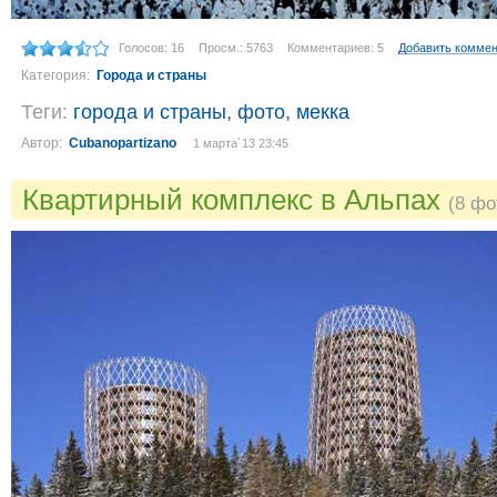
Голосов: 16
Просм.: 5763
Комментариев: 5
Добавить комме
Категория:
Города и страны
Теги:
города и страны
,
фото
,
мекка
Автор:
Cubanopartizano
1 марта´13 23:45
Квартирный комплекс в Альпах
(8 фо