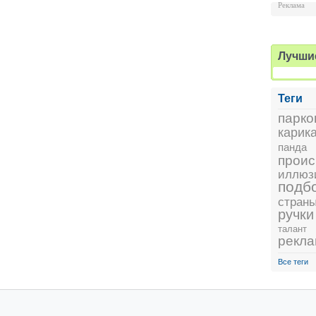
Реклама
Лучши
Теги
парко
карик
панда
проис
иллюз
подб
стран
ручки
талант
рекл
Все теги