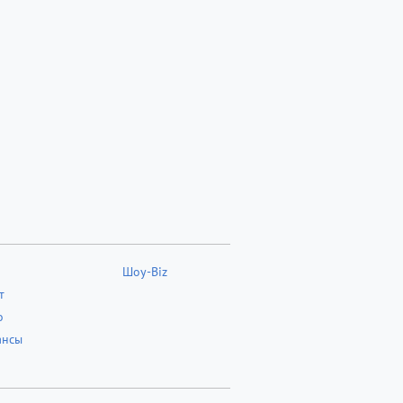
Шоу-Biz
т
о
ансы
о