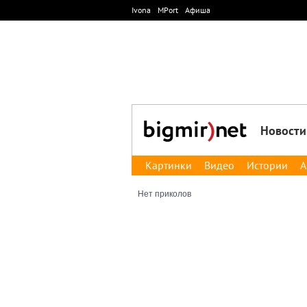
Ivona
MPort
Афиша
Новости
Картинки
Видео
Истории
А
Нет приколов