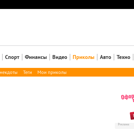
Закрыть
Спорт
Финансы
Видео
Приколы
Авто
Техно
некдоты
Теги
Мои приколы
Реклама