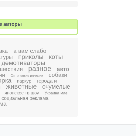
е авторы
вка
а вам слабо
приколы
коты
атуры
демотиваторы
разное
шествия
авто
собаки
ии
Оптические иллюзии
орка
города и
паркур
животные
очумелые
ы
японское тв шоу
Украина мае
социальная реклама
ама