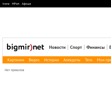
Ivona
MPort
Афиша
Новости
Спорт
Финансы
Картинки
Видео
Истории
Анекдоты
Теги
Мои пр
Нет приколов