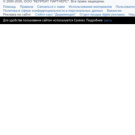
© 2000-2026, ООО "КЕПРЕЙТ ПАРТНЕРС". Все права защищены.
Помощь
Правила
Связаться с нами
Использование материалов
Пользовате
Политика в сфере конфиденциальности и персональных данных
Вакансии
Реклама на сайте:
Cейлз-хаус "Диджимедиа"
Отдел продаж digital рекламы
Наш
Для удобства пользования сайтом используются Cookies. Подробнее
здесь