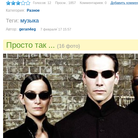
Голосов: 12
Просм.: 1857
Комментариев: 0
Добавить комме
Категория:
Разное
Теги:
музыка
Автор:
geran4eg
7 февраля´17 15:57
Просто так ...
(16 фото)