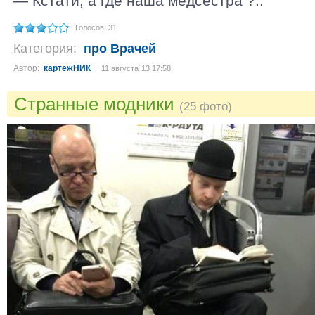
— Кстати, а где наша медсестра ?..
Голосов: 31
Категория:
про Врачей
Автор:
картежНИК
11 августа´13 17:58
Странные модники
(25 фото)