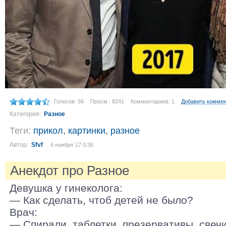
Голосов: 56
Просм.: 8241
Комментариев: 1
Добавить комме
Категория:
Разное
Теги:
прикол
,
картинки
,
разное
Автор:
Sfvf
6 ноября´17 0:36
Анекдот про Разное
Девушка у гинеколога:
— Как сделать, чтоб детей не было?
Врач:
— Спирали, таблетки, презервативы, свечи