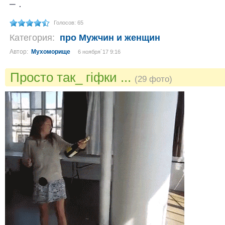
– .
Голосов: 65
Категория:
про Мужчин и женщин
Автор:
Мухоморище
6 ноября´17 9:16
Просто так_ гіфки ...
(29 фото)