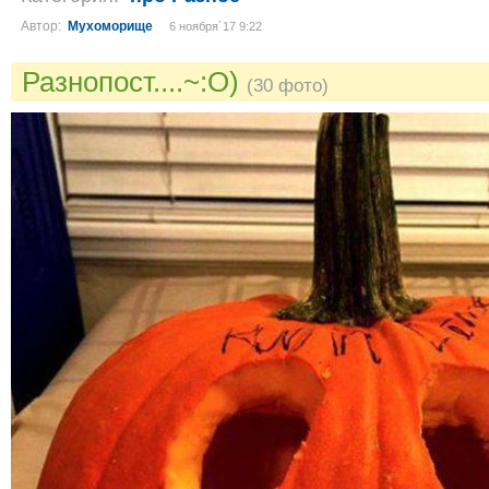
Автор:
Мухоморище
6 ноября´17 9:22
Разнопост....~:O)
(30 фото)