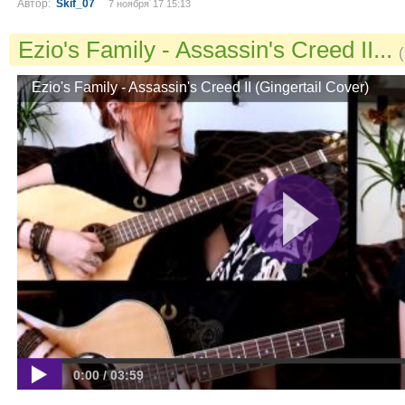
Автор:
Skif_07
7 ноября´17 15:13
Ezio's Family - Assassin's Creed II...
Ezio's Family - Assassin's Creed II (Gingertail Cover)
0:00 / 03:59