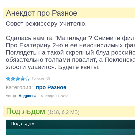
Анекдот про Разное
Совет режиссеру Учителю.
Сдалась вам та "Матильда"? Снимите филь
Про Екатерину 2-ю и её неисчислимых фав
Поглядеть на такой скрепный блуд россий
обязательно толпами повалит, а Поклонска
злости удавится. Будете квиты.
Голосов: 65
Категория:
про Разное
Автор:
Андревна
5 ноября´17 20:36
Под льдом
(1:18, 6.2 МБ)
Под льдом