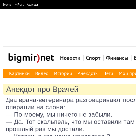
Ivona
MPort
Афиша
Новости
Спорт
Финансы
Картинки
Видео
Истории
Анекдоты
Теги
Мои пр
Анекдот про Врачей
Два врача-ветеренара разговаривают пос
операции на слона:
— По-моему, мы ничего не забыли.
— Да. Тот скальпель, что мы оставили там
прошлый раз мы достали.