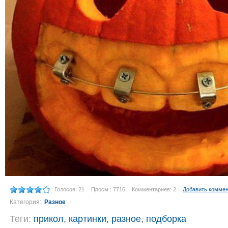
Голосов: 21
Просм.: 7716
Комментариев: 2
Добавить комме
Категория:
Разное
Теги:
прикол
,
картинки
,
разное
,
подборка