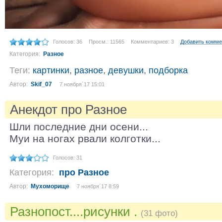
Голосов: 36
Просм.: 11565
Комментариев: 3
Добавить комме
Категория:
Разное
Теги:
картинки
,
разное
,
девушки
,
подборка
Автор:
Skif_07
7 ноября´17 15:01
Анекдот про Разное
Шли последние дни осени...
Муи на ногах рвали колготки...
Голосов: 31
Категория:
про Разное
Автор:
Мухоморище
7 ноября´17 8:59
Разнопост....рисунки .
(31 фото)