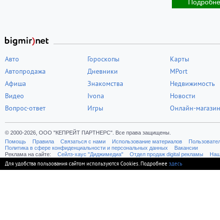
Подробн
Авто
Гороскопы
Карты
Автопродажа
Дневники
MPort
Афиша
Знакомства
Недвижимость
Видео
Ivona
Новости
Вопрос-ответ
Игры
Онлайн-магази
© 2000-2026, ООО "КЕПРЕЙТ ПАРТНЕРС". Все права защищены.
Помощь
Правила
Связаться с нами
Использование материалов
Пользовате
Политика в сфере конфиденциальности и персональных данных
Вакансии
Реклама на сайте:
Cейлз-хаус "Диджимедиа"
Отдел продаж digital рекламы
Наш
Для удобства пользования сайтом используются Cookies. Подробнее
здесь