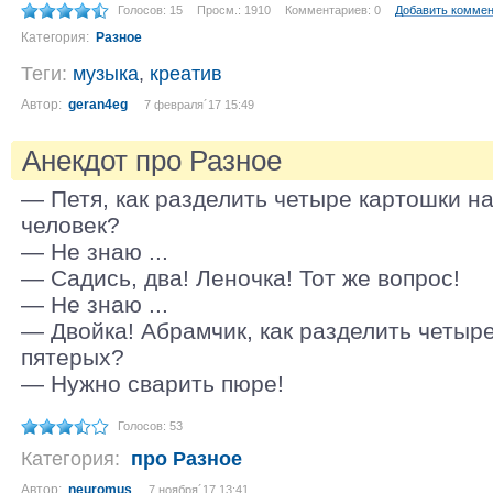
Голосов: 15
Просм.: 1910
Комментариев: 0
Добавить комме
Категория:
Разное
Теги:
музыка
,
креатив
Автор:
geran4eg
7 февраля´17 15:49
Анекдот про Разное
— Петя, как разделить четыре картошки н
человек?
— Не знаю ...
— Садись, два! Леночка! Тот же вопрос!
— Не знаю ...
— Двойка! Абрамчик, как разделить четыр
пятерых?
— Нужно сварить пюре!
Голосов: 53
Категория:
про Разное
Автор:
neuromus
7 ноября´17 13:41