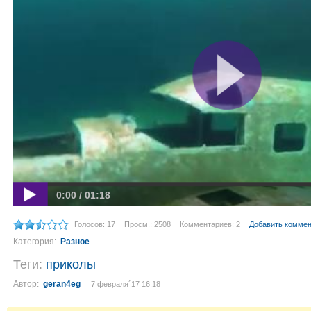
0:00 / 01:18
Голосов: 17
Просм.: 2508
Комментариев: 2
Добавить комме
Категория:
Разное
Теги:
приколы
Автор:
geran4eg
7 февраля´17 16:18