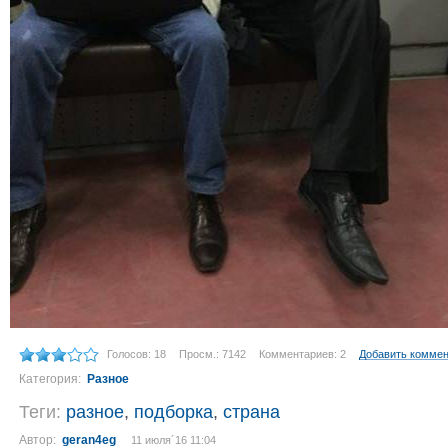
Голосов: 18
Просм.: 7142
Комментариев: 2
Добавить комме
Категория:
Разное
Теги:
разное
,
подборка
,
страна
Автор:
geran4eg
11 июля´16 11:04