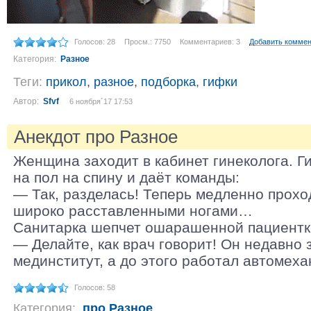
Голосов: 28
Просм.: 7750
Комментариев: 3
Добавить комме
Категория:
Разное
Теги:
прикол
,
разное
,
подборка
,
гифки
Автор:
Sfvf
6 ноября´17 17:53
Анекдот про Разное
Женщина заходит в кабинет гинеколога. Г
на пол на спину и даёт команды:
— Так, разделась! Теперь медленно прохо
широко расставленными ногами…
Санитарка шепчет ошарашенной пациентк
— Делайте, как врач говорит! Он недавно 
мединститут, а до этого работал автомеха
Голосов: 58
Категория:
про Разное