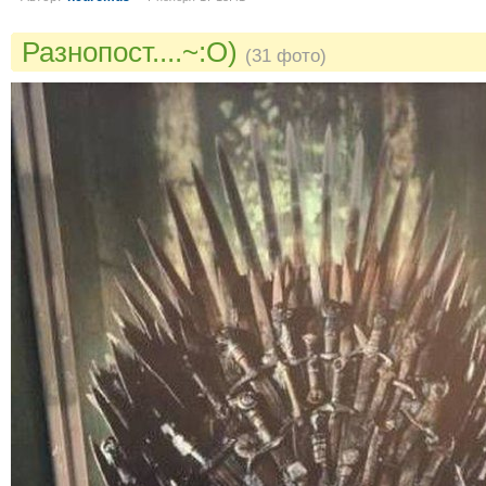
Разнопост....~:O)
(31 фото)