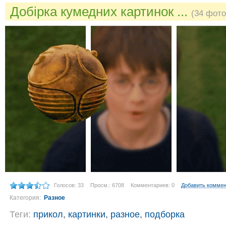
Добірка кумедних картинок ...
(34 фото
Голосов: 33
Просм.: 6708
Комментариев: 0
Добавить комме
Категория:
Разное
Теги:
прикол
,
картинки
,
разное
,
подборка