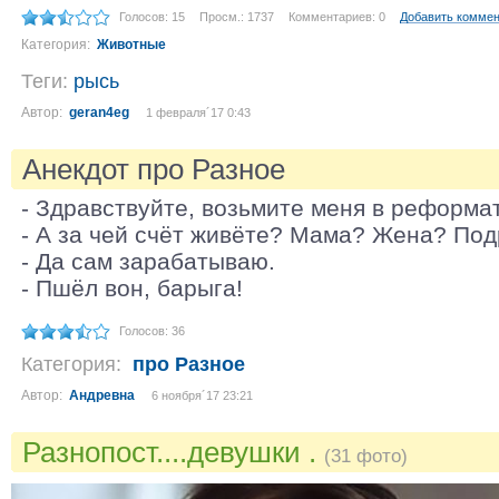
Голосов: 15
Просм.: 1737
Комментариев: 0
Добавить комме
Категория:
Животные
Теги:
рысь
Автор:
geran4eg
1 февраля´17 0:43
Анекдот про Разное
- Здравствуйте, возьмите меня в реформа
- А за чей счёт живёте? Мама? Жена? По
- Да сам зарабатываю.
- Пшёл вон, барыга!
Голосов: 36
Категория:
про Разное
Автор:
Андревна
6 ноября´17 23:21
Разнопост....девушки .
(31 фото)