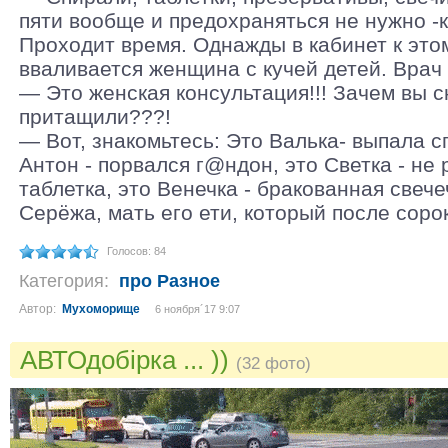
пяти вообще и предохраняться не нужно -
Проходит время. Однажды в кабинет к это
вваливается женщина с кучей детей. Врач 
— Это женская консультация!!! Зачем вы 
притащили???!
— Вот, знакомьтесь: Это Валька- выпала с
Антон - порвался г@ндон, это Светка - не
таблетка, это Венечка - бракованная свечеч
Серёжа, мать его ети, который после сорок
Голосов: 84
Категория:
про Разное
Автор:
Мухоморище
6 ноября´17 9:07
АВТОдобірка ... ))
(32 фото)