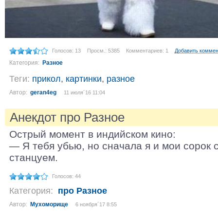
Голосов: 13
Просм.: 5385
Комментариев: 1
Добавить комме
Категория:
Разное
Теги:
прикол
,
картинки
,
разное
Автор:
geran4eg
11 июля´16 11:04
Анекдот про Разное
Острый момент в индийском кино:
— Я тебя убью, но сначала я и мои сорок 
станцуем.
Голосов: 44
Категория:
про Разное
Автор:
Мухоморище
6 ноября´17 8:55