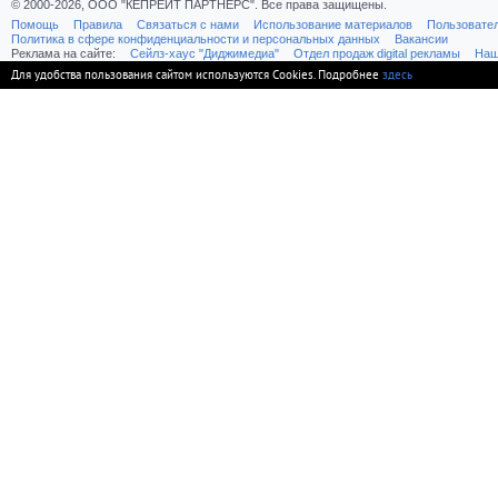
© 2000-2026, ООО "КЕПРЕЙТ ПАРТНЕРС". Все права защищены.
Помощь
Правила
Связаться с нами
Использование материалов
Пользовате
Политика в сфере конфиденциальности и персональных данных
Вакансии
Реклама на сайте:
Cейлз-хаус "Диджимедиа"
Отдел продаж digital рекламы
Наш
Для удобства пользования сайтом используются Cookies. Подробнее
здесь