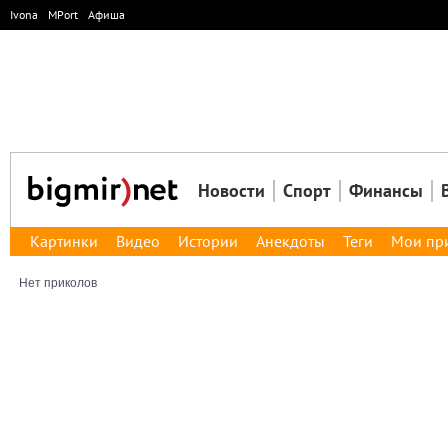
Ivona
MPort
Афиша
Новости
Спорт
Финансы
Картинки
Видео
Истории
Анекдоты
Теги
Мои пр
Нет приколов