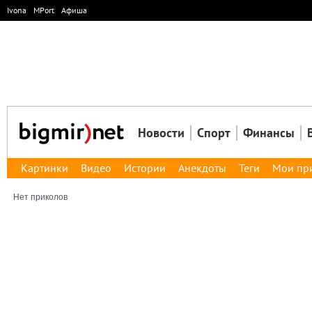
Ivona
MPort
Афиша
Новости
Спорт
Финансы
Картинки
Видео
Истории
Анекдоты
Теги
Мои пр
Нет приколов