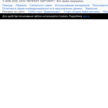
© 2000-2026, ООО "КЕПРЕЙТ ПАРТНЕРС". Все права защищены.
Помощь
Правила
Связаться с нами
Использование материалов
Пользовате
Политика в сфере конфиденциальности и персональных данных
Вакансии
Реклама на сайте:
Cейлз-хаус "Диджимедиа"
Отдел продаж digital рекламы
Наш
Для удобства пользования сайтом используются Cookies. Подробнее
здесь