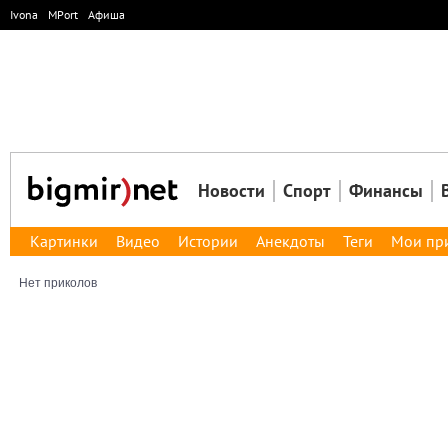
Ivona
MPort
Афиша
Новости
Спорт
Финансы
Картинки
Видео
Истории
Анекдоты
Теги
Мои пр
Нет приколов