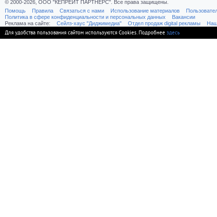
© 2000-2026, ООО "КЕПРЕЙТ ПАРТНЕРС". Все права защищены.
Помощь
Правила
Связаться с нами
Использование материалов
Пользовате
Политика в сфере конфиденциальности и персональных данных
Вакансии
Реклама на сайте:
Cейлз-хаус "Диджимедиа"
Отдел продаж digital рекламы
Наш
Для удобства пользования сайтом используются Cookies. Подробнее
здесь