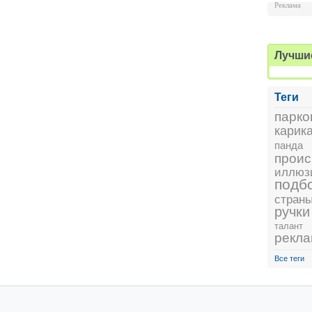
Реклама
Лучши
Теги
парко
карик
панда
проис
иллюз
подб
стран
ручки
талант
рекл
Все теги