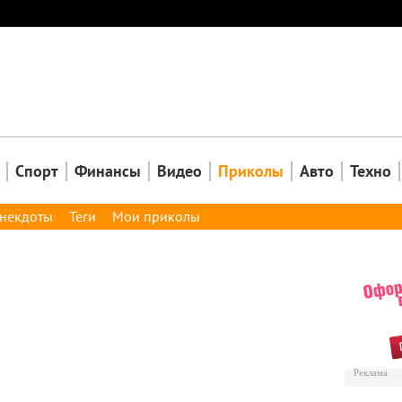
Закрыть
Спорт
Финансы
Видео
Приколы
Авто
Техно
некдоты
Теги
Мои приколы
Реклама