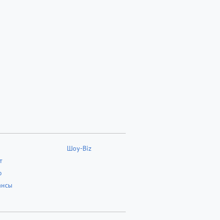
Шоу-Biz
т
о
ансы
о