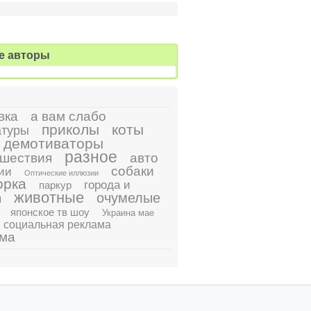
е авторы
вка
а вам слабо
приколы
коты
атуры
демотиваторы
разное
шествия
авто
собаки
ии
Оптические иллюзии
орка
города и
паркур
животные
очумелые
ы
японское тв шоу
Украина мае
социальная реклама
ама