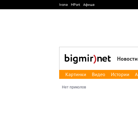
Ivona
MPort
Афиша
Новости
Картинки
Видео
Истории
А
Нет приколов