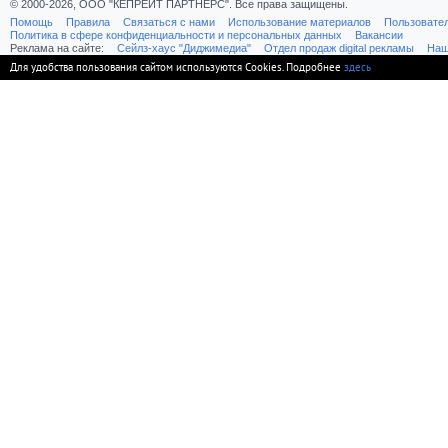
© 2000-2026, ООО "КЕПРЕЙТ ПАРТНЕРС". Все права защищены.
Помощь
Правила
Связаться с нами
Использование материалов
Пользовате
Политика в сфере конфиденциальности и персональных данных
Вакансии
Реклама на сайте:
Cейлз-хаус "Диджимедиа"
Отдел продаж digital рекламы
Наш
Для удобства пользования сайтом используются Cookies. Подробнее
здесь