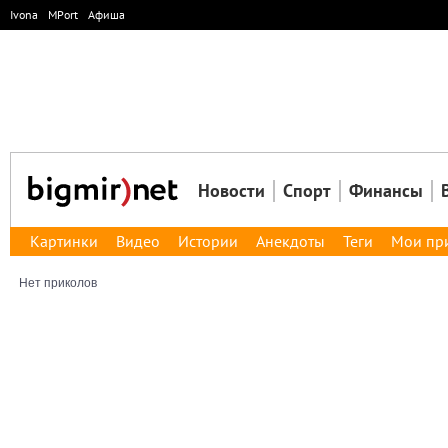
Ivona
MPort
Афиша
Новости
Спорт
Финансы
Картинки
Видео
Истории
Анекдоты
Теги
Мои пр
Нет приколов