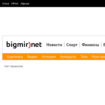
Ivona
MPort
Афиша
Новости
Спорт
Финансы
Картинки
Видео
Истории
Анекдоты
Теги
Мои пр
Нет приколов