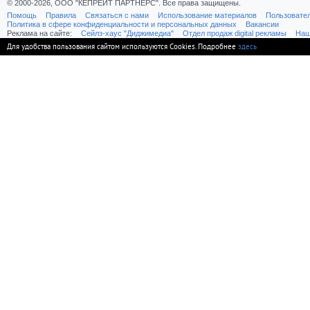
© 2000-2026, ООО "КЕПРЕЙТ ПАРТНЕРС". Все права защищены.
Помощь
Правила
Связаться с нами
Использование материалов
Пользовате
Политика в сфере конфиденциальности и персональных данных
Вакансии
Реклама на сайте:
Cейлз-хаус "Диджимедиа"
Отдел продаж digital рекламы
Наш
Для удобства пользования сайтом используются Cookies. Подробнее
здесь