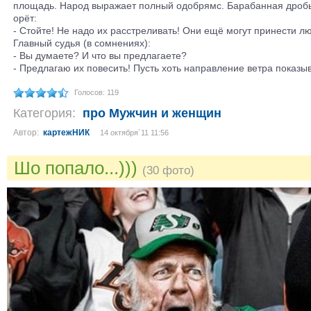
площадь. Народ выражает полный одобрямс. Барабанная дробь.
орёт:
- Стойте! Не надо их расстреливать! Они ещё могут принести л
Главный судья (в сомнениях):
- Вы думаете? И что вы предлагаете?
- Предлагаю их повесить! Пусть хоть направление ветра показыв
Голосов: 119
Категория:
про Мужчин и женщин
Автор:
картежНИК
14 октября´11 11:56
Шо попало...)))
(30 фото)