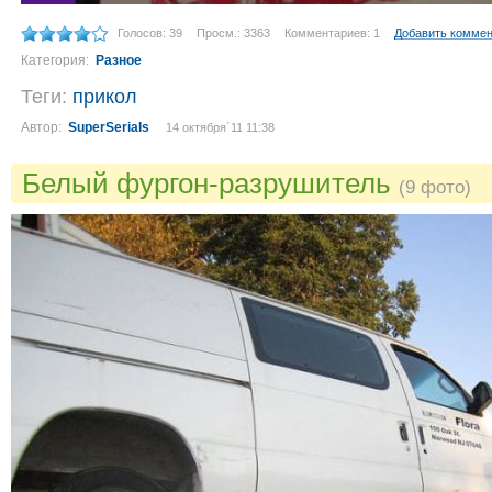
Голосов: 39
Просм.: 3363
Комментариев: 1
Добавить комме
Категория:
Разное
Теги:
прикол
Автор:
SuperSerials
14 октября´11 11:38
Белый фургон-разрушитель
(9 фото)