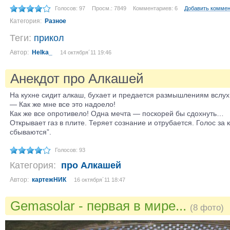
Голосов: 97
Просм.: 7849
Комментариев: 6
Добавить комме
Категория:
Разное
Теги:
прикол
Автор:
Helka_
14 октября´11 19:46
Анекдот про Алкашей
На кухне сидит алкаш, бухает и предается размышлениям вслух
— Как же мне все это надоело!
Как же все опротивело! Одна мечта — поскорей бы сдохнуть…
Открывает газ в плите. Теряет сознание и отрубается. Голос за 
сбываются”.
Голосов: 93
Категория:
про Алкашей
Автор:
картежНИК
16 октября´11 18:47
Gemasolar - первая в мире...
(8 фото)