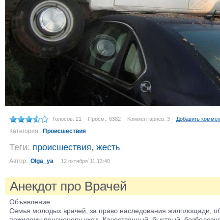
Голосов: 21
Просм.: 6382
Комментариев: 3
Добавить комме
Категория:
Происшествия
Теги:
происшествия
,
жесть
Автор:
Olga_ya
12 октября´11 13:40
Анекдот про Врачей
Объявление:
Семья молодых врачей, за право наследования жилплощади, о
пожилому пенсионеру уход. Качественный, быстрый, безболезн