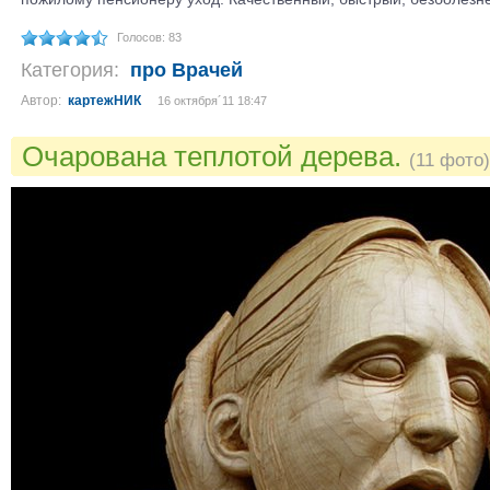
Голосов: 83
Категория:
про Врачей
Автор:
картежНИК
16 октября´11 18:47
Очарована теплотой дерева.
(11 фото)