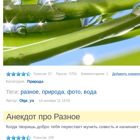
Голосов: 57
Просм.: 5751
Комментариев: 1
Добавить комме
Категория:
Природа
Теги:
разное
,
природа
,
фото
,
вода
Автор:
Olga_ya
14 октября´11 14:55
Анекдот про Разное
Когда творишь добро тебя перестает мучить совесть и начинает
Голосов: 109