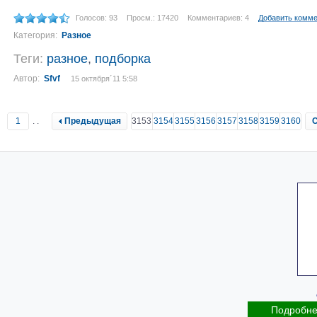
Голосов: 93
Просм.: 17420
Комментариев: 4
Добавить комм
Категория:
Разное
Теги:
разное
,
подборка
Автор:
Sfvf
15 октября´11 5:58
1
..
Предыдущая
3153
3154
3155
3156
3157
3158
3159
3160
Подробн