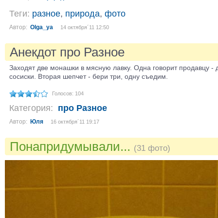
Теги:
разное
,
природа
,
фото
Автор:
Olga_ya
14 октября´11 12:50
Анекдот про Разное
Заходят две монашки в мясную лавку. Одна говорит продавцу - 
сосиски. Вторая шепчет - бери три, одну съедим.
Голосов: 104
Категория:
про Разное
Автор:
Юля
16 октября´11 19:17
Понапридумывали...
(31 фото)