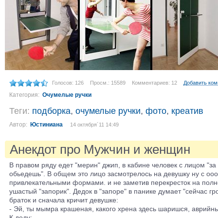
Голосов: 126
Просм.: 15589
Комментариев: 12
Добавить ко
Категория:
Очумелые ручки
Теги:
подборка
,
очумелые ручки
,
фото
,
креатив
Автор:
Юстиниана
14 октября´11 14:49
Анекдот про Мужчин и женщин
В правом ряду едет "мерин" джип, в кабине человек с лицом "за
обьедешь". В общем это лицо засмотрелось на девушку ну с оо
привлекательными формами. и не заметив перекресток на полн
ушастый "запорик". Дедок в "запоре" в панике думает "сейчас гр
браток и сначала кричит девушке:
- Эй, ты мымра крашеная, какого хрена здесь шаришся, аврийные
К деду: