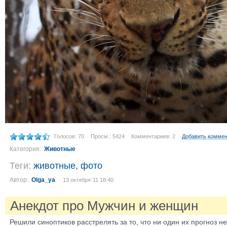
Голосов: 70
Просм.: 5424
Комментариев: 2
Добавить комме
Категория:
Животные
Теги:
животные
,
фото
Автор:
Olga_ya
13 октября´11 18:40
Анекдот про Мужчин и женщин
Решили синоптиков расстрелять за то, что ни один их прогноз н