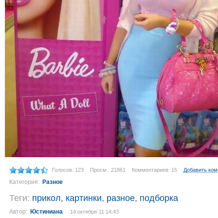
Голосов: 123
Просм.: 21861
Комментариев: 15
Добавить ко
Категория:
Разное
Теги:
прикол
,
картинки
,
разное
,
подборка
Автор:
Юстиниана
14 октября´11 14:43