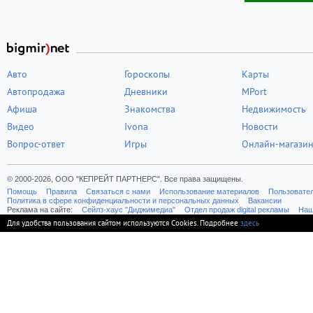
Авто
Гороскопы
Карты
Автопродажа
Дневники
MPort
Афиша
Знакомства
Недвижимость
Видео
Ivona
Новости
Вопрос-ответ
Игры
Онлайн-магази
© 2000-2026, ООО "КЕПРЕЙТ ПАРТНЕРС". Все права защищены.
Помощь
Правила
Связаться с нами
Использование материалов
Пользовате
Политика в сфере конфиденциальности и персональных данных
Вакансии
Реклама на сайте:
Cейлз-хаус "Диджимедиа"
Отдел продаж digital рекламы
Наш
Для удобства пользования сайтом используются Cookies. Подробнее
здесь