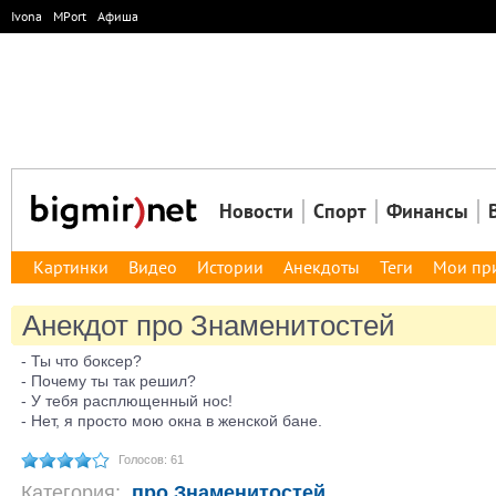
Ivona
MPort
Афиша
Новости
Спорт
Финансы
Картинки
Видео
Истории
Анекдоты
Теги
Мои пр
Анекдот про Знаменитостей
- Ты что боксер?
- Почему ты так решил?
- У тебя расплющенный нос!
- Нет, я просто мою окна в женской бане.
Голосов: 61
Категория:
про Знаменитостей