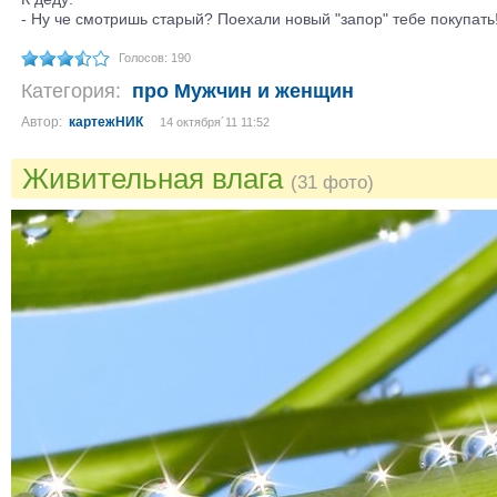
- Ну че смотришь старый? Поехали новый "запор" тебе покупать
Голосов: 190
Категория:
про Мужчин и женщин
Автор:
картежНИК
14 октября´11 11:52
Живительная влага
(31 фото)