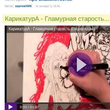
Автор:
картежНИК
16 октября´11 18:46
КарикатурА - Гламурная старость..
КарикатурА - Гламурная старость (социальная)
0:00 / 04:47