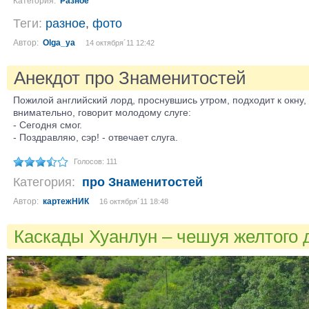
Категория:
Разное
Теги:
разное
,
фото
Автор:
Olga_ya
14 октября´11 12:42
Анекдот про Знаменитостей
Пожилой английский лорд, проснувшись утром, подходит к окну, 
внимательно, говорит молодому слуге:
- Сегодня смог.
- Поздравляю, сэр! - отвечает слуга.
Голосов: 111
Категория:
про Знаменитостей
Автор:
картежНИК
16 октября´11 18:48
Каскады Хуанлун – чешуя желтого