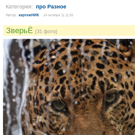
Категория:
про Разное
Автор:
картежНИК
14 октября´11 11:55
ЗверьЁ
(31 фото)