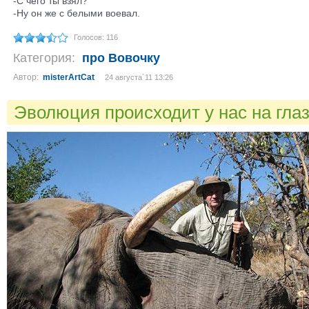
-C чего ты взял?
-Ну он же с белыми воевал.
Голосов: 116
Категория:
про Вовочку
Автор:
misterArtCat
24 августа´11 13:26
Эволюция происходит у нас на гла