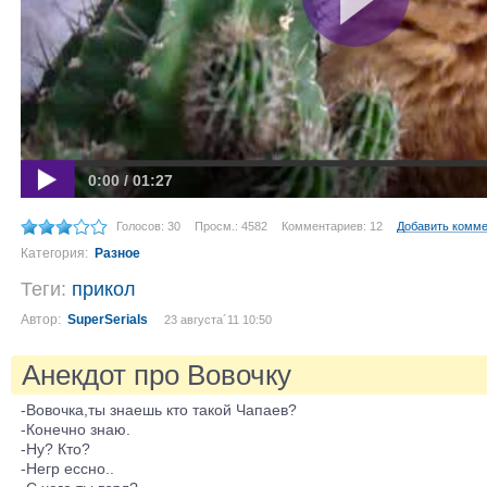
0:00 / 01:27
Голосов: 30
Просм.: 4582
Комментариев: 12
Добавить комм
Категория:
Разное
Теги:
прикол
Автор:
SuperSerials
23 августа´11 10:50
Анекдот про Вовочку
-Вовочка,ты знаешь кто такой Чапаев?
-Конечно знаю.
-Ну? Кто?
-Негр ессно..