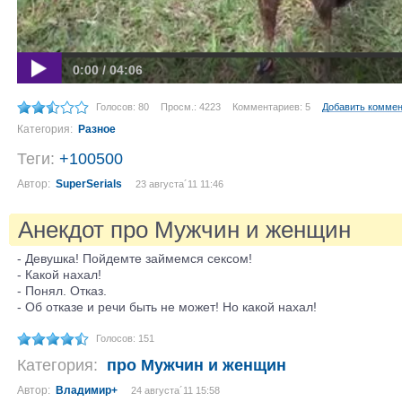
0:00 / 04:06
Голосов: 80
Просм.: 4223
Комментариев: 5
Добавить комме
Категория:
Разное
Теги:
+100500
Автор:
SuperSerials
23 августа´11 11:46
Анекдот про Мужчин и женщин
- Девушка! Пойдемте займемся сексом!
- Какой нахал!
- Понял. Отказ.
- Об отказе и речи быть не может! Но какой нахал!
Голосов: 151
Категория:
про Мужчин и женщин
Автор:
Владимир+
24 августа´11 15:58