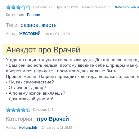
Голосов: 35
Просм.: 11925
Комментариев: 17
Добавить комм
Категория:
Разное
Теги:
разное
,
жесть
Автор:
ЖЕСТОКИЙ
30 мая´11 21:34
Анекдот про Врачей
У одного пациента удалили часть желудка. Доктор после операц
- Вам сейчас есть нельзя, поэтому вводите себе шприцом манку
а через месяц придете - посмотрим, как дальше быть.
Прошел месяц. Пациент приходит к доктору, довольный, виляя 
- Ну, как самочувствие?
- Отличное, доктор!
- А почему жопой вихляешь?
- Друг жвачкой угостил!
Голосов: 143
Категория:
про Врачей
Автор:
koliunchik
24 августа´11 19:58