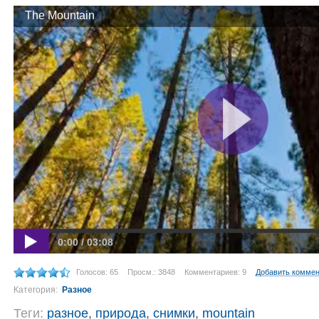
The Mountain
0:00 / 03:08
Голосов: 65
Просм.: 3848
Комментариев: 9
Добавить комме
Категория:
Разное
Теги:
разное
,
природа
,
снимки
,
mountain