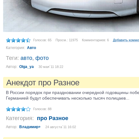
Голосов: 65
Просм.: 11975
Комментариев: 6
Добавить комме
Категория:
Авто
Теги:
авто
,
фото
Автор:
Olga_ya
30 мая´11 18:22
Анекдот про Разное
В России порядок при праздновании очередной годовщины поб
Германией будут обеспечивать несколько тысяч полицаев...
Голосов: 88
Категория:
про Разное
Автор:
Владимир+
24 августа´11 16:02