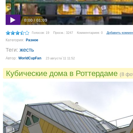
0:00 / 01:09
Голосов: 19
Просм.: 3247
Комментариев: 0
Добавить комме
Категория:
Разное
Теги:
жесть
Автор:
WorldCupFan
23 августа´11 11:52
Кубические дома в Роттердаме
(8 фо