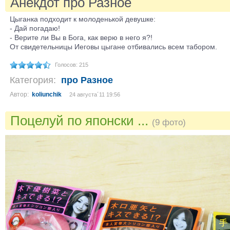
Анекдот про Разное
Цыганка подходит к молоденькой девушке:
- Дай погадаю!
- Верите ли Вы в Бога, как верю в него я?!
От свидетельницы Иеговы цыгане отбивались всем табором.
Голосов: 215
Категория:
про Разное
Автор:
koliunchik
24 августа´11 19:56
Поцелуй по японски ...
(9 фото)