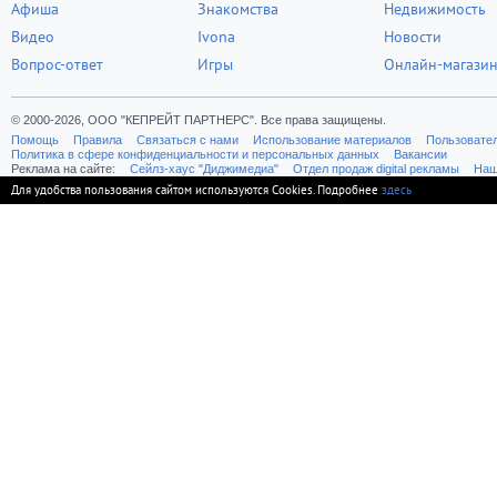
Афиша
Знакомства
Недвижимость
Видео
Ivona
Новости
Вопрос-ответ
Игры
Онлайн-магази
© 2000-2026, ООО "КЕПРЕЙТ ПАРТНЕРС". Все права защищены.
Помощь
Правила
Связаться с нами
Использование материалов
Пользовате
Политика в сфере конфиденциальности и персональных данных
Вакансии
Реклама на сайте:
Cейлз-хаус "Диджимедиа"
Отдел продаж digital рекламы
Наш
Для удобства пользования сайтом используются Cookies. Подробнее
здесь