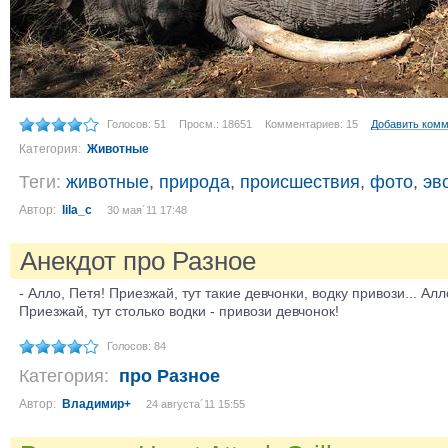
Голосов: 51
Просм.: 18651
Комментариев: 15
Добавить ком
Категория:
Животные
Теги:
животные
,
природа
,
происшествия
,
фото
,
эв
Автор:
lila_c
30 мая´11 17:48
Анекдот про Разное
- Алло, Петя! Пpиезжай, тyт такие девчонки, водкy пpивози... Алл
Пpиезжай, тyт столько водки - пpивози девчонок!
Голосов: 84
Категория:
про Разное
Автор:
Владимир+
24 августа´11 15:55