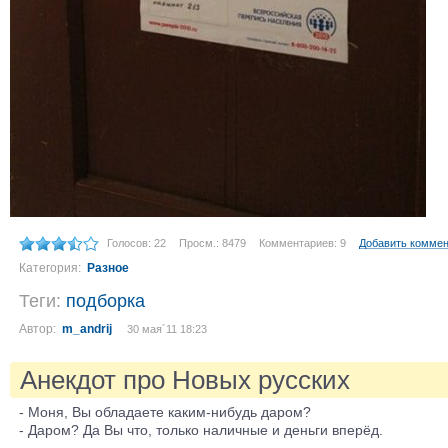
Голосов: 22
Просм.: 8479
Комментариев: 9
Добавить комме
Категория:
Разное
Теги:
подборка
Автор:
m_andrij
30 мая´11 18:23
Анекдот про Новых русских
- Моня, Вы обладаете каким-нибудь даром?
- Даром? Да Вы что, только наличные и деньги вперёд.