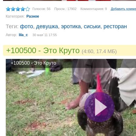
Голосов: 56
Просм.: 17902
Комментариев: 9
Добавить комм
Категория:
Разное
Теги:
фото
,
девушка
,
эротика
,
сиськи
,
ресторан
Автор:
lila_c
30 мая´11 17:55
+100500 - Это Круто
(4:60, 17.4 МБ)
+100500 - Это Круто