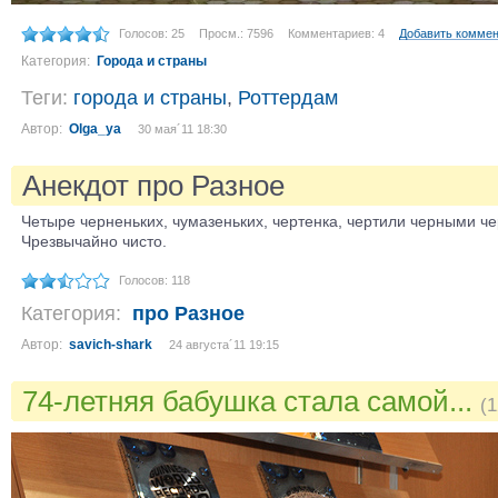
Голосов: 25
Просм.: 7596
Комментариев: 4
Добавить комме
Категория:
Города и страны
Теги:
города и страны
,
Роттердам
Автор:
Olga_ya
30 мая´11 18:30
Анекдот про Разное
Четыре черненьких, чумазеньких, чертенка, чертили черными ч
Чрезвычайно чисто.
Голосов: 118
Категория:
про Разное
Автор:
savich-shark
24 августа´11 19:15
74-летняя бабушка стала самой...
(