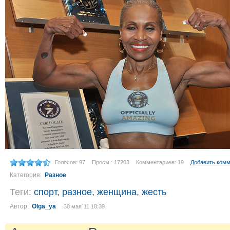
Голосов: 97
Просм.: 17203
Комментариев: 19
Добавить ком
Категория:
Разное
Теги:
спорт
,
разное
,
женщина
,
жесть
Автор:
Olga_ya
30 мая´11 18:39