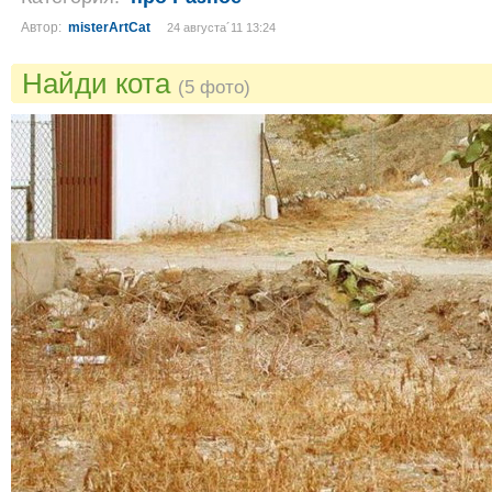
Автор:
misterArtCat
24 августа´11 13:24
Найди кота
(5 фото)