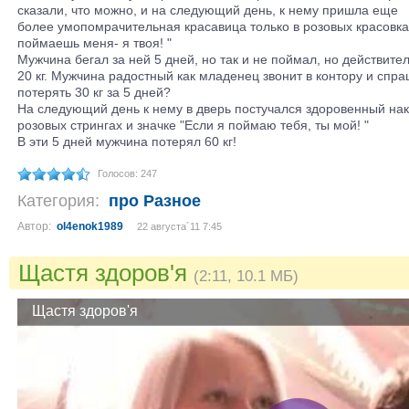
сказали, что можно, и на следующий день, к нему пришла еще
более умопомрачительная красавица только в розовых красовках
поймаешь меня- я твоя! "
Мужчина бегал за ней 5 дней, но так и не поймал, но действите
20 кг. Мужчина радостный как младенец звонит в контору и спра
потерять 30 кг за 5 дней?
На следующий день к нему в дверь постучался здоровенный нак
розовых стрингах и значке "Если я поймаю тебя, ты мой! "
В эти 5 дней мужчина потерял 60 кг!
Голосов: 247
Категория:
про Разное
Автор:
ol4enok1989
22 августа´11 7:45
Щастя здоров'я
(2:11, 10.1 МБ)
Щастя здоров'я