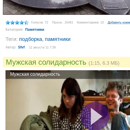
Голосов: 72
Просм.: 15461
Комментариев: 10
Добавить ком
Категория:
Памятники
Теги:
подборка
,
памятники
Автор:
Sfvf
11 августа´11 7:39
Мужская солидарность
(1:15, 6.3 МБ)
Мужская солидарность