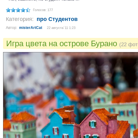
Голосов: 177
Категория:
про Студентов
Автор:
misterArtCat
22 августа´11 1:23
Игра цвета на острове Бурано
(22 фот