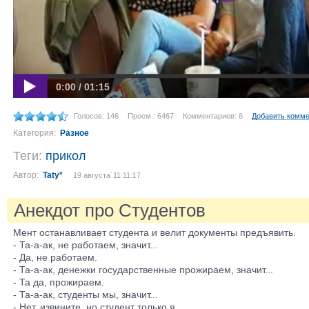
0:00 / 01:15
Голосов: 146
Просм.: 6467
Комментариев: 6
Добавить комм
Категория:
Разное
Теги:
прикол
Автор:
Taty*
19 августа´11 11:17
Анекдот про Студентов
Мент останавливает студента и велит документы предъявить.
- Та-а-ак, не работаем, значит...
- Да, не работаем.
- Та-а-ак, денежки государственные прожираем, значит...
- Та да, прожираем.
- Та-а-ак, студенты мы, значит...
- Нет, извините, но студент только я.