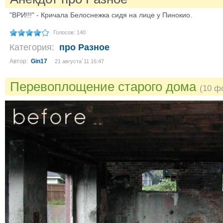
"ВРИ!!!" - Кричала Белоснежка сидя на лице у Пинокио.
Голосов: 140
Категория:
про Разное
Автор:
Gin17
21 августа´11 16:47
Перевоплощение старого дома
(10 ф