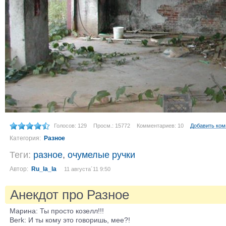
Голосов: 129
Просм.: 15772
Комментариев: 10
Добавить ко
Категория:
Разное
Теги:
разное
,
очумелые ручки
Автор:
Ru_la_la
11 августа´11 9:50
Анекдот про Разное
Марина: Ты просто козелл!!!
Berk: И ты кому это говоришь, мее?!