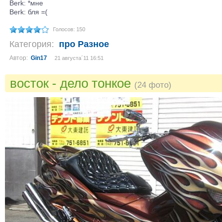
Berk: *мне
Berk: бля =(
Голосов: 150
Категория:
про Разное
Автор:
Gin17
21 августа´11 16:51
восток - дело тонкое
(24 фото)