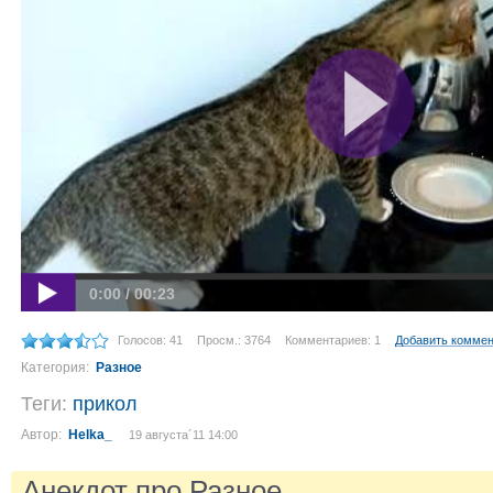
0:00 / 00:23
Голосов: 41
Просм.: 3764
Комментариев: 1
Добавить комме
Категория:
Разное
Теги:
прикол
Автор:
Helka_
19 августа´11 14:00
Анекдот про Разное