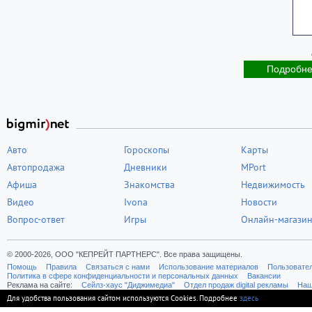
Подробн
Авто
Гороскопы
Карты
Автопродажа
Дневники
MPort
Афиша
Знакомства
Недвижимость
Видео
Ivona
Новости
Вопрос-ответ
Игры
Онлайн-магази
© 2000-2026, ООО "КЕПРЕЙТ ПАРТНЕРС". Все права защищены.
Помощь
Правила
Связаться с нами
Использование материалов
Пользовате
Политика в сфере конфиденциальности и персональных данных
Вакансии
Реклама на сайте:
Cейлз-хаус "Диджимедиа"
Отдел продаж digital рекламы
Наш
Для удобства пользования сайтом используются Cookies. Подробнее
здесь