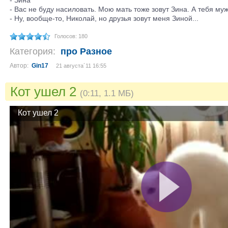
- Вас не буду насиловать. Мою мать тоже зовут Зина. А тебя муж
- Ну, вообще-то, Николай, но друзья зовут меня Зиной...
Голосов: 180
Категория:
про Разное
Автор:
Gin17
21 августа´11 16:55
Кот ушел 2
(0:11, 1.1 МБ)
Кот ушел 2