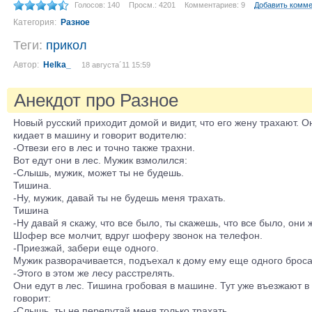
Голосов: 140
Просм.: 4201
Комментариев: 9
Добавить комм
Категория:
Разное
Теги:
прикол
Автор:
Helka_
18 августа´11 15:59
Анекдот про Разное
Новый русский приходит домой и видит, что его жену трахают. О
кидает в машину и говорит водителю:
-Отвези его в лес и точно также трахни.
Вот едут они в лес. Мужик взмолился:
-Слышь, мужик, может ты не будешь.
Тишина.
-Ну, мужик, давай ты не будешь меня трахать.
Тишина
-Ну давай я скажу, что все было, ты скажешь, что все было, они 
Шофер все молчит, вдруг шоферу звонок на телефон.
-Приезжай, забери еще одного.
Мужик разворачивается, подъехал к дому ему еще одного броса
-Этого в этом же лесу расстрелять.
Они едут в лес. Тишина гробовая в машине. Тут уже въезжают в
говорит:
-Слышь, ты не перепутай меня только трахать.