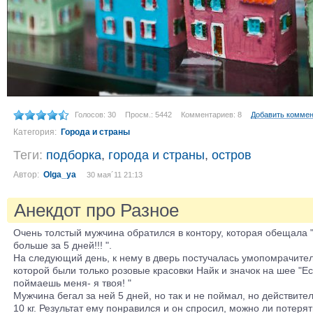
Голосов: 30
Просм.: 5442
Комментариев: 8
Добавить комме
Категория:
Города и страны
Теги:
подборка
,
города и страны
,
остров
Автор:
Olga_ya
30 мая´11 21:13
Анекдот про Разное
Очень толстый мужчина обратился в контору, которая обещала "
больше за 5 дней!!! ".
На следующий день, к нему в дверь постучалась умопомрачител
которой были только розовые красовки Найк и значок на шее "Е
поймаешь меня- я твоя! "
Мужчина бегал за ней 5 дней, но так и не поймал, но действите
10 кг. Результат ему понравился и он спросил, можно ли потерять