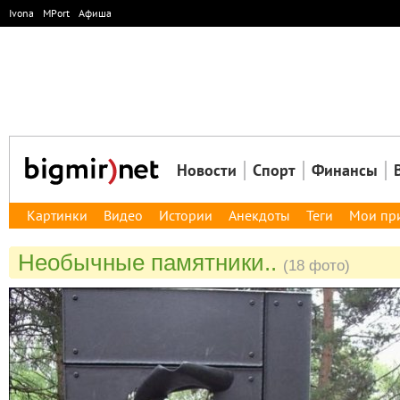
Ivona
MPort
Афиша
Новости
Спорт
Финансы
Картинки
Видео
Истории
Анекдоты
Теги
Мои пр
Необычные памятники..
(18 фото)