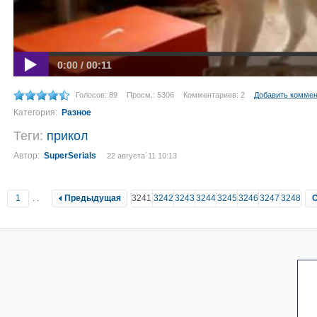
0:00 / 00:11
Голосов: 89
Просм.: 5306
Комментариев: 2
Добавить комме
Категория:
Разное
Теги:
прикол
Автор:
SuperSerials
22 августа´11 10:13
1
..
Предыдущая
3241
3242
3243
3244
3245
3246
3247
3248