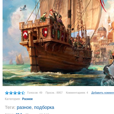
Голосов: 49
Просм.: 8957
Комментариев: 4
Добавить комме
Категория:
Разное
Теги:
разное
,
подборка