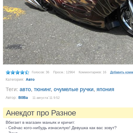
Голосов: 36
Просм.: 12964
Комментариев: 16
Добавить ком
Категория:
Авто
Теги:
авто
,
тюнинг
,
очумелые ручки
,
япония
Автор:
B0Ва
11 августа´11 9:52
Анекдот про Разное
Вбегает в магазин маньяк и кричит:
- Сейчас кого-нибудь изнасилую! Девушка как вас зовут?
- Зина