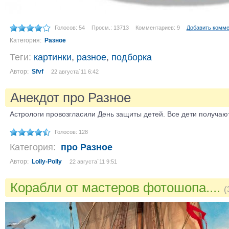
Голосов: 54
Просм.: 13713
Комментариев: 9
Добавить комм
Категория:
Разное
Теги:
картинки
,
разное
,
подборка
Автор:
Sfvf
22 августа´11 6:42
Анекдот про Разное
Астрологи провозгласили День защиты детей. Все дети получают
Голосов: 128
Категория:
про Разное
Автор:
Lolly-Polly
22 августа´11 9:51
Корабли от мастеров фотошопа....
(