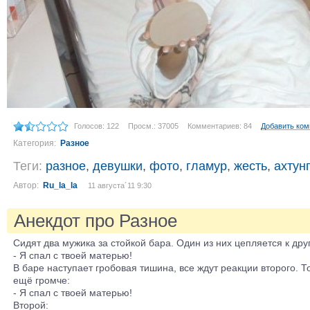
Голосов: 122
Просм.: 37005
Комментариев: 84
Добавить ко
Категория:
Разное
Теги:
разное
,
девушки
,
фото
,
гламур
,
жесть
,
ахтунг
Автор:
Ru_la_la
11 августа´11 9:30
Анекдот про Разное
Сидят два мужика за стойкой бара. Один из них цепляется к дру
- Я спал с твоей матерью!
В баре наступает гробовая тишина, все ждут реакции второго. Т
ещё громче:
- Я спал с твоей матерью!
Второй: