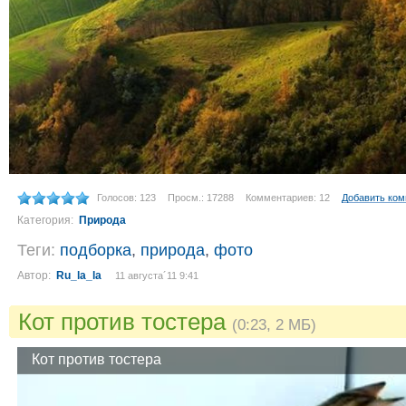
Голосов: 123
Просм.: 17288
Комментариев: 12
Добавить ко
Категория:
Природа
Теги:
подборка
,
природа
,
фото
Автор:
Ru_la_la
11 августа´11 9:41
Кот против тостера
(0:23, 2 МБ)
Кот против тостера