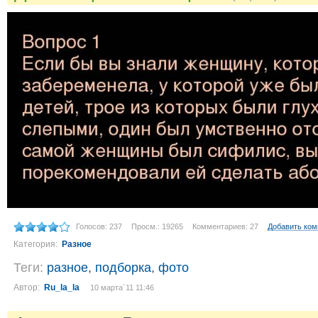
Голосов: 237
Просм.: 19265
Комментариев: 27
Добавить ко
Категория:
Разное
Теги:
разное
,
подборка
,
фото
Автор:
Ru_la_la
10 марта´11 11:46