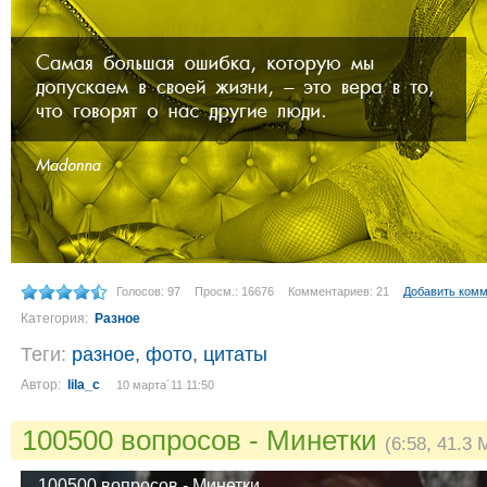
Голосов: 97
Просм.: 16676
Комментариев: 21
Добавить ком
Категория:
Разное
Теги:
разное
,
фото
,
цитаты
Автор:
lila_c
10 марта´11 11:50
100500 вопросов - Минетки
(6:58, 41.3 
100500 вопросов - Минетки