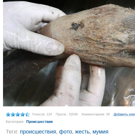
Голосов: 124
Просм.: 32049
Комментариев: 39
Добавить ко
Категория:
Происшествия
Теги:
происшествия
,
фото
,
жесть
,
мумия