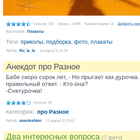
Голосов: 138
Просм.: 21895
Комментариев: 14
Добавить ко
Категория:
Плакаты
Теги:
приколы
,
подборка
,
фото
,
плакаты
Автор:
Ru_la_la
10 марта´11 11:34
Анекдот про Разное
Бабе скоро сорок лет, - Но прыгает как дурочка.
правильный ответ. - Кто она?
-Снегурочка!
Голосов: 99
Категория:
про Разное
Автор:
anasteshion
12 марта´11 23:42
Два интересных вопроса
(7 фото)