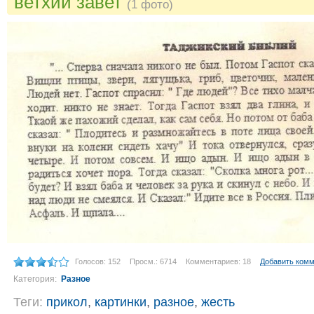
ветхий завет
(1 фото)
Голосов: 152
Просм.: 6714
Комментариев: 18
Добавить ком
Категория:
Разное
Теги:
прикол
,
картинки
,
разное
,
жесть