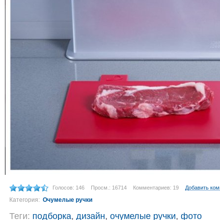
Голосов: 146
Просм.: 16714
Комментариев: 19
Добавить ко
Категория:
Очумелые ручки
Теги:
подборка
,
дизайн
,
очумелые ручки
,
фото