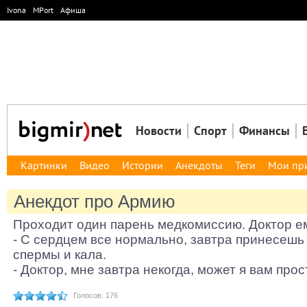
Ivona
MPort
Афиша
Новости
Спорт
Финансы
Картинки
Видео
Истории
Анекдоты
Теги
Мои пр
Анекдот про Армию
Проходит один парень медкомиссию. Доктор ем
- С сердцем все нормально, завтра принесешь
спермы и кала.
- Доктор, мне завтра некогда, может я вам про
Голосов: 176