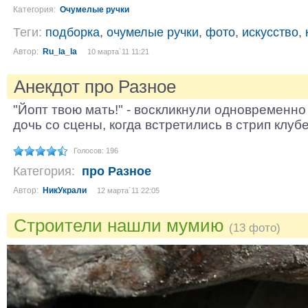
Категория:
Очумелые ручки
Теги:
подборка
,
очумелые ручки
,
фото
,
искусство
,
Автор:
Ru_la_la
10 марта´11 11:21
Анекдот про Разное
"Йопт твою мать!" - воскликнули одновременно 
дочь со сцены, когда встретились в стрип клубе
Голосов: 196
Категория:
про Разное
Автор:
НикУкрали
12 марта´11 22:05
Строители нашли мумию
(13 фото)