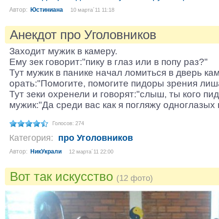
Автор:
Юстиниана
10 марта´11 11:18
Анекдот про Уголовников
Заходит мужик в камеру.
Ему зек говорит:"пику в глаз или в попу раз?"
Тут мужик в панике начал ломиться в дверь ка
орать:"Помогите, помогите пидоры зрения лиш
Тут зеки охренели и говорят:"слыш, ты кого пи
мужик:"Да среди вас как я погляжу одноглазых 
Голосов: 274
Категория:
про Уголовников
Автор:
НикУкрали
12 марта´11 22:00
Вот так искусство
(12 фото)