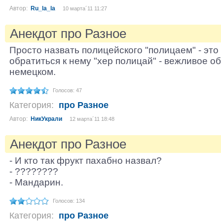
Автор:
Ru_la_la
10 марта´11 11:27
Анекдот про Разное
Просто назвать полицейского "полицаем" - это
обратиться к нему "хер полицай" - вежливое 
немецком.
Голосов: 47
Категория:
про Разное
Автор:
НикУкрали
12 марта´11 18:48
Анекдот про Разное
- И кто так фрукт пахабно назвал?
- ????????
- Мандарин.
Голосов: 134
Категория:
про Разное