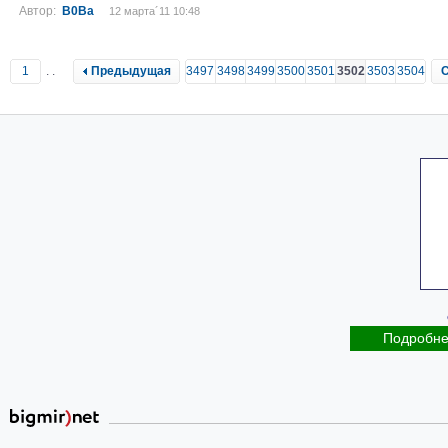
Автор:
B0Ва
12 марта´11 10:48
1
..
Предыдущая
3497
3498
3499
3500
3501
3502
3503
3504
Подробн