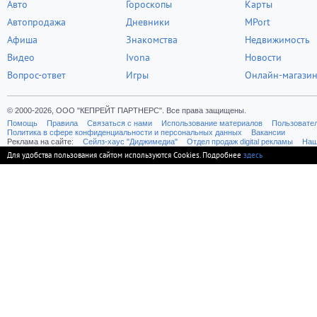
Авто
Гороскопы
Карты
Автопродажа
Дневники
MPort
Афиша
Знакомства
Недвижимость
Видео
Ivona
Новости
Вопрос-ответ
Игры
Онлайн-магази
© 2000-2026, ООО "КЕПРЕЙТ ПАРТНЕРС". Все права защищены.
Помощь
Правила
Связаться с нами
Использование материалов
Пользовате
Политика в сфере конфиденциальности и персональных данных
Вакансии
Реклама на сайте:
Cейлз-хаус "Диджимедиа"
Отдел продаж digital рекламы
Наш
Для удобства пользования сайтом используются Cookies. Подробнее
здесь