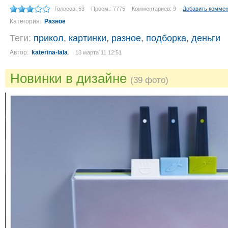
Голосов: 53
Просм.: 7775
Комментариев: 9
Добавить комме
Категория:
Разное
Теги:
прикол
,
картинки
,
разное
,
подборка
,
деньги
Автор:
katerina-lala
13 марта´11 12:51
Новинки в дизайне
(39 фото)