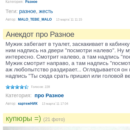
Категория:
Разное
Теги:
разное
,
жесть
Автор:
MALO_TEBE_MALO
13 марта´11 11:15
Анекдот про Разное
Мужик забегает в туалет, заскакивает в кабинку
ним надпись на двери "посмотри налево". Ну м
интересно. Смотрит налево, а там надпись "по
Мужик смотрит направо, а там надпись "посмот
аж любопытство раздирает... Оглядывается он 
надпись "Ты сюда срать пришел или головой в
Голосов: 228
Категория:
про Разное
Автор:
картежНИК
13 марта´11 17:04
купюры =)
(21 фото)