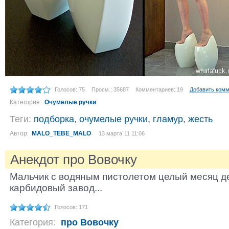
Голосов: 75
Просм.: 35687
Комментариев: 19
Добавить ком
Категория:
Очумелые ручки
Теги:
подборка
,
очумелые ручки
,
гламур
,
жесть
Автор:
MALO_TEBE_MALO
13 марта´11 11:06
Анекдот про Вовочку
Мальчик с водяным пистолетом целый месяц д
карбидовый завод...
Голосов: 171
Категория:
про Вовочку