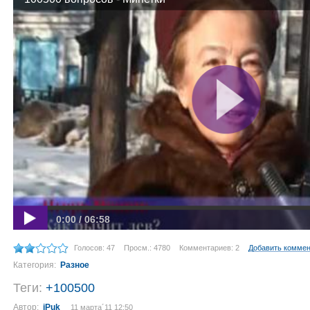
0:00 / 06:58
Голосов: 47
Просм.: 4780
Комментариев: 2
Добавить комме
Категория:
Разное
Теги:
+100500
Автор:
iPuk
11 марта´11 12:50