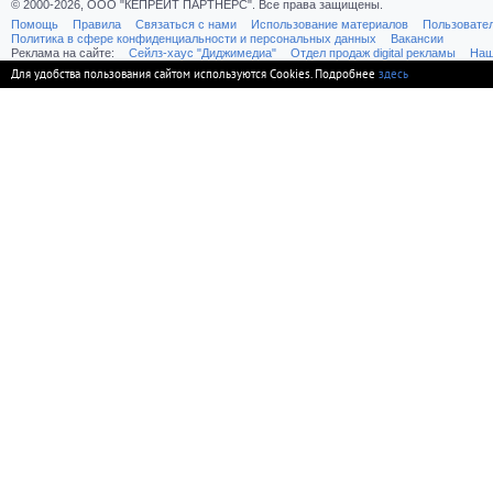
© 2000-2026, ООО "КЕПРЕЙТ ПАРТНЕРС". Все права защищены.
Помощь
Правила
Связаться с нами
Использование материалов
Пользовате
Политика в сфере конфиденциальности и персональных данных
Вакансии
Реклама на сайте:
Cейлз-хаус "Диджимедиа"
Отдел продаж digital рекламы
Наш
Для удобства пользования сайтом используются Cookies. Подробнее
здесь