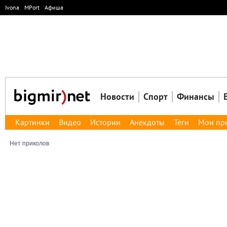
Ivona
MPort
Афиша
Новости
Спорт
Финансы
Картинки
Видео
Истории
Анекдоты
Теги
Мои пр
Нет приколов