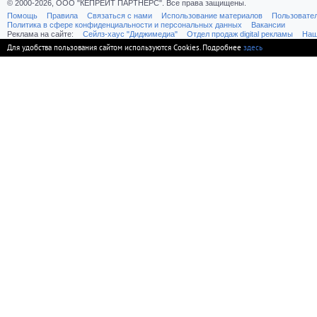
© 2000-2026, ООО "КЕПРЕЙТ ПАРТНЕРС". Все права защищены.
Помощь
Правила
Связаться с нами
Использование материалов
Пользовате
Политика в сфере конфиденциальности и персональных данных
Вакансии
Реклама на сайте:
Cейлз-хаус "Диджимедиа"
Отдел продаж digital рекламы
Наш
Для удобства пользования сайтом используются Cookies. Подробнее
здесь