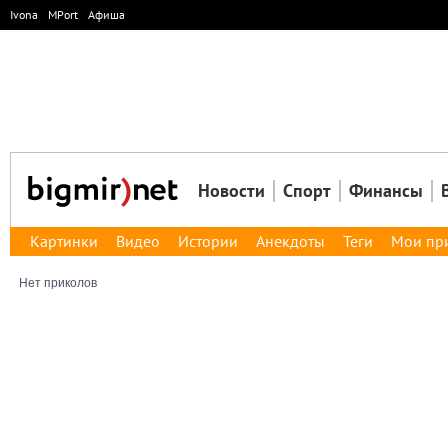
Ivona
MPort
Афиша
Новости
Спорт
Финансы
Картинки
Видео
Истории
Анекдоты
Теги
Мои пр
Нет приколов