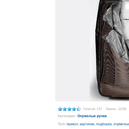
Голосов: 137
Просм.: 11205
Категория:
Очумелые ручки
Теги:
прикол
,
картинки
,
подборка
,
очумелые