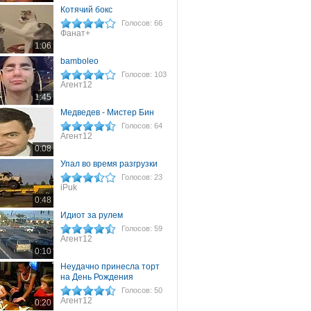
Котячий бокс
Голосов: 66
Фанат+
1:06
bamboleo
Голосов: 103
Агент12
1:45
Медведев - Мистер Бин
Голосов: 64
Агент12
0:08
Упал во время разгрузки
Голосов: 23
iPuk
0:48
Идиот за рулем
Голосов: 59
Агент12
0:10
Неудачно принесла торт
на День Рождения
Голосов: 50
Агент12
0:20