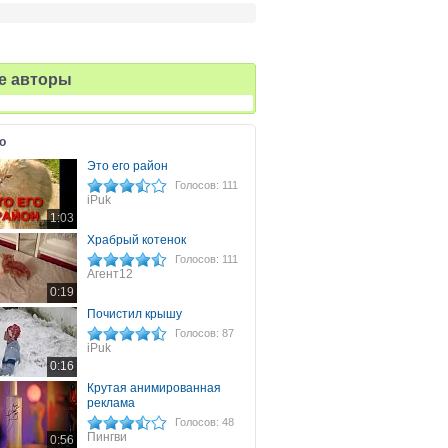
е авторы
о
Это его район
Голосов: 111
iPuk
1:03
Храбрый котенок
Голосов: 111
Агент12
0:19
Почистил крышу
Голосов: 87
iPuk
0:16
Крутая анимированная
реклама
Голосов: 48
Пингви
0:56