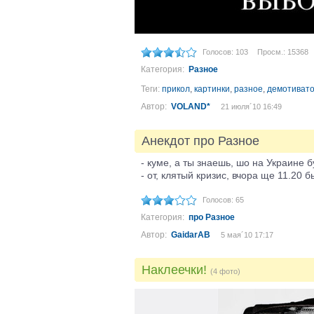
Голосов: 103
Просм.: 15368
Категория:
Разное
Теги:
прикол
,
картинки
,
разное
,
демотиват
Автор:
VOLAND*
21 июля´10 16:49
Анекдот про Разное
- куме, а ты знаешь, шо на Украине 
- от, клятый кризис, вчoра ще 11.20 б
Голосов: 65
Категория:
про Разное
Автор:
GaidarAB
5 мая´10 17:17
Наклеечки!
(4 фото)