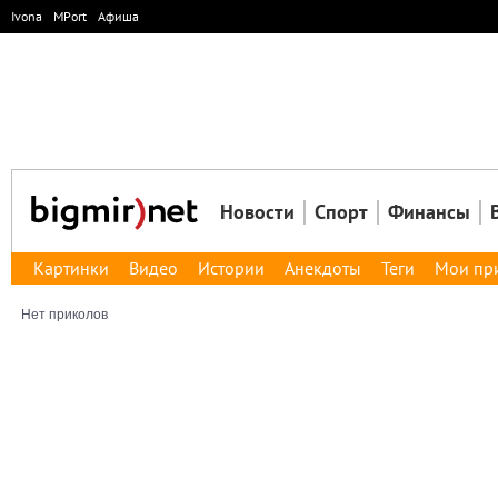
Ivona
MPort
Афиша
Новости
Спорт
Финансы
Картинки
Видео
Истории
Анекдоты
Теги
Мои пр
Нет приколов