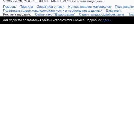
© 2000-2026, ООО "КЕПРЕЙТ ПАРТНЕРС". Все права защищены.
Помощь
Правила
Связаться с нами
Использование материалов
Пользовате
Политика в сфере конфиденциальности и персональных данных
Вакансии
Реклама на сайте:
Cейлз-хаус "Диджимедиа"
Отдел продаж digital рекламы
Наш
Для удобства пользования сайтом используются Cookies. Подробнее
здесь