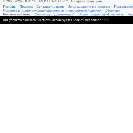
© 2000-2026, ООО "КЕПРЕЙТ ПАРТНЕРС". Все права защищены.
Помощь
Правила
Связаться с нами
Использование материалов
Пользовате
Политика в сфере конфиденциальности и персональных данных
Вакансии
Реклама на сайте:
Cейлз-хаус "Диджимедиа"
Отдел продаж digital рекламы
Наш
Для удобства пользования сайтом используются Cookies. Подробнее
здесь