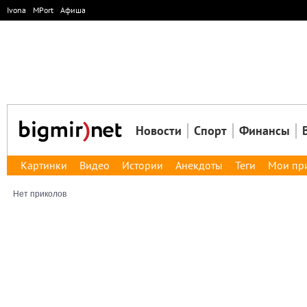
Ivona
MPort
Афиша
Новости
Спорт
Финансы
Картинки
Видео
Истории
Анекдоты
Теги
Мои пр
Нет приколов