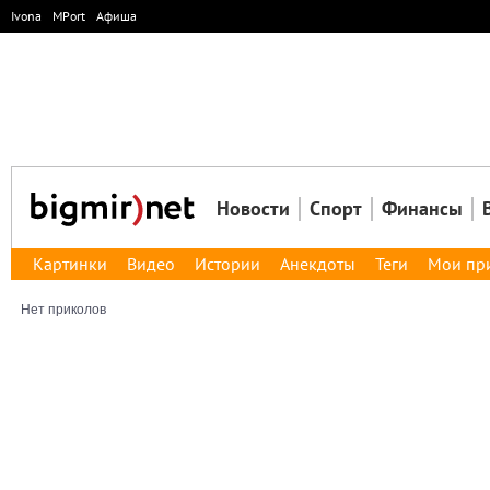
Ivona
MPort
Афиша
Новости
Спорт
Финансы
Картинки
Видео
Истории
Анекдоты
Теги
Мои пр
Нет приколов