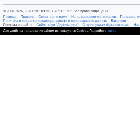
© 2000-2026, ООО "КЕПРЕЙТ ПАРТНЕРС". Все права защищены.
Помощь
Правила
Связаться с нами
Использование материалов
Пользовате
Политика в сфере конфиденциальности и персональных данных
Вакансии
Реклама на сайте:
Cейлз-хаус "Диджимедиа"
Отдел продаж digital рекламы
Наш
Для удобства пользования сайтом используются Cookies. Подробнее
здесь