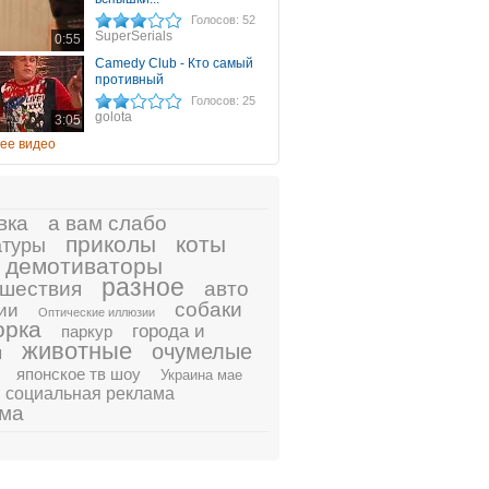
Голосов: 52
SuperSerials
0:55
Camedy Club - Кто самый
противный
Голосов: 25
golota
3:05
ее видео
вка
а вам слабо
приколы
коты
атуры
демотиваторы
разное
шествия
авто
собаки
ии
Оптические иллюзии
орка
города и
паркур
животные
очумелые
ы
японское тв шоу
Украина мае
социальная реклама
ама