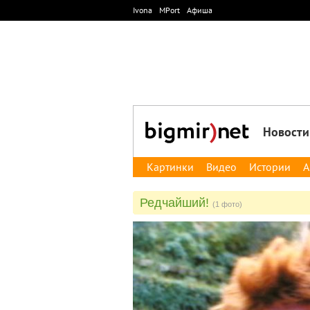
Ivona
MPort
Афиша
Новости
Картинки
Видео
Истории
А
Редчайший!
(1 фото)