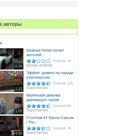
е авторы
о
Шумная Ferrari пугает
жителей...
Голосов: 35
google-android
0:29
Эффект домино на параде
в Белоруссии
Голосов: 126
SuperSerials
1:21
Маленькая девочка
дирижирует хором
Голосов: 81
SuperSerials
1:05
СтопХам 43 Угроза Сексом
/ The...
Голосов: 35
SuperSerials
4:32