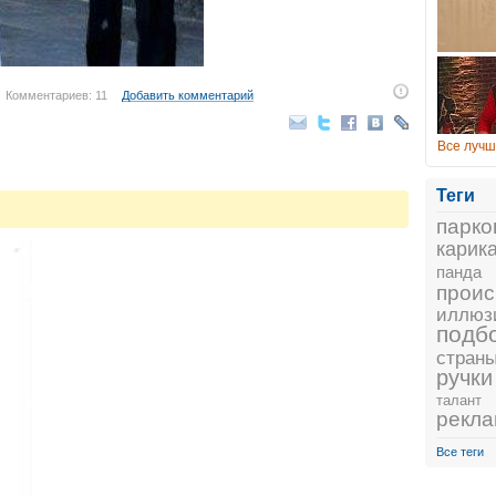
Комментариев: 11
Добавить комментарий
Все лучш
Теги
парко
карик
панда
проис
иллюз
подб
стран
ручки
талант
рекл
Все теги