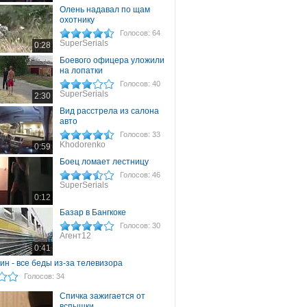
Олень надавал по щам
охотнику
Голосов: 64
SuperSerials
0:28
Боевого офицера уложили
на лопатки
Голосов: 40
SuperSerials
2:30
Вид расстрела из салона
авто
Голосов: 33
Khodorenko
0:59
Боец ломает лестницу
Голосов: 46
SuperSerials
0:12
Базар в Бангкоке
Голосов: 30
Агент12
0:41
ин - все беды из-за телевизора
Голосов: 34
Спичка зажигается от
вспышки...