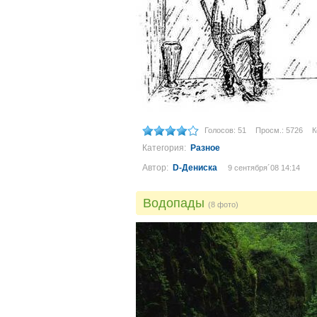
Голосов: 51
Просм.: 5726
К
Категория:
Разное
Автор:
D-Дениска
9 сентября´08 14:14
Водопады
(8 фото)