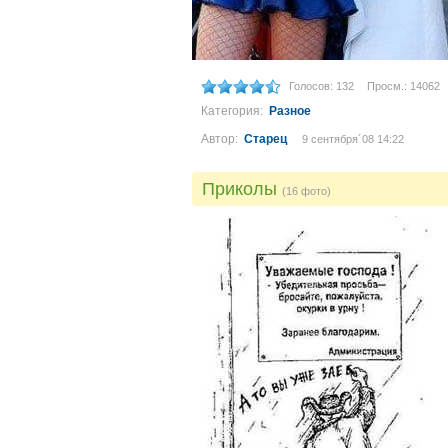
Голосов: 132
Просм.: 14062
Категория:
Разное
Автор:
Старец
9 сентября´08 14:22
Приколы
(16 фото)