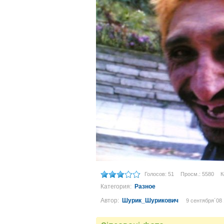
Голосов: 51
Просм.: 5580
К
Категория:
Разное
Автор:
Шурик_Шурикович
9 сентября´08 