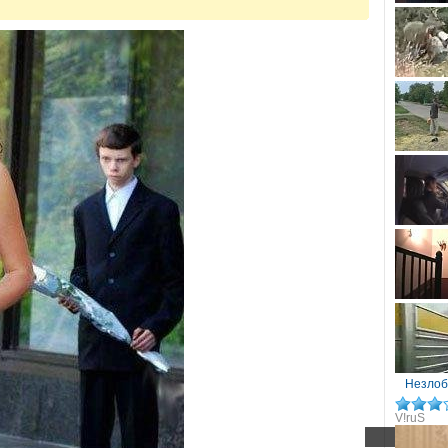
Незлоб
V!ruS