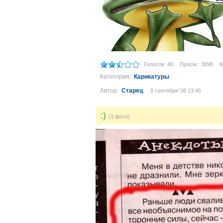
Голосов: 40
Просм.: 3098
К
Категория:
Карикатуры
Автор:
Старец
9 сентября´08 13:45
:)
(1 фото)