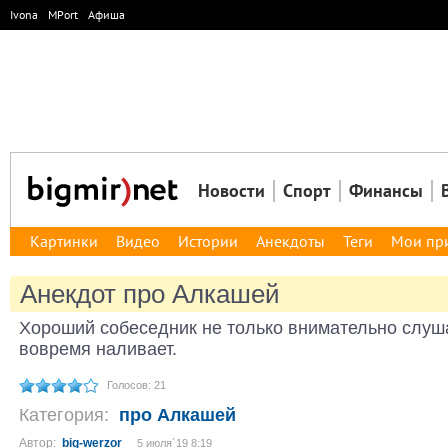
Ivona
MPort
Афиша
Новости
Спорт
Финансы
Картинки
Видео
Истории
Анекдоты
Теги
Мои пр
Анекдот про Алкашей
Хороший собеседник не только внимательно слуша
вовремя наливает.
Голосов: 21
Категория:
про Алкашей
Автор:
big-werzor
5 июля´19 8:19