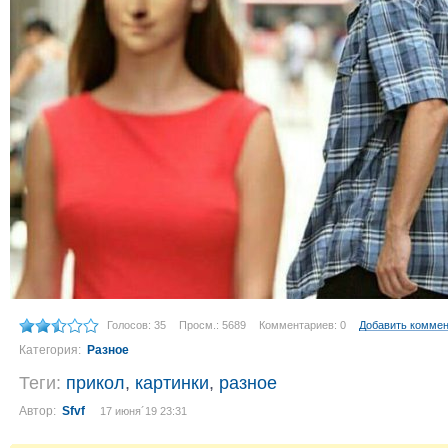
Голосов: 35
Просм.: 5689
Комментариев: 0
Добавить комме
Категория:
Разное
Теги:
прикол
,
картинки
,
разное
Автор:
Sfvf
17 июня´19 23:31