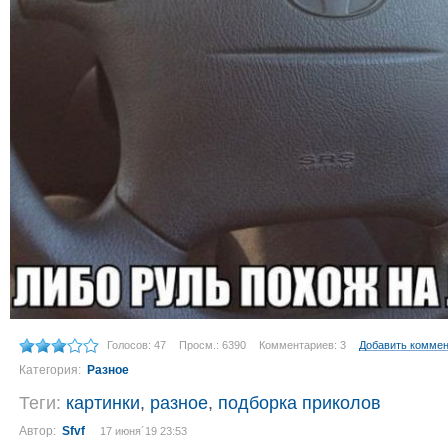
Голосов: 47
Просм.: 6390
Комментариев: 3
Добавить комме
Категория:
Разное
Теги:
картинки
,
разное
,
подборка приколов
Автор:
Sfvf
17 июня´19 23:53