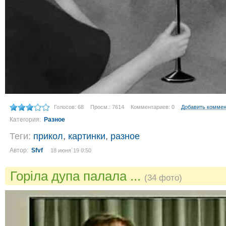
Голосов: 68
Просм.: 7614
Комментариев: 0
Добавить комме
Категория:
Разное
Теги:
прикол
,
картинки
,
разное
Автор:
Sfvf
18 июня´19 0:50
Горіла дупа палала ...
(34 фото)