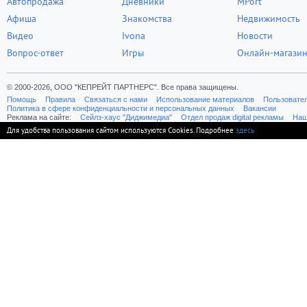
Автопродажа
Дневники
MPort
Афиша
Знакомства
Недвижимость
Видео
Ivona
Новости
Вопрос-ответ
Игры
Онлайн-магази
© 2000-2026, ООО "КЕПРЕЙТ ПАРТНЕРС". Все права защищены.
Помощь
Правила
Связаться с нами
Использование материалов
Пользовате
Политика в сфере конфиденциальности и персональных данных
Вакансии
Реклама на сайте:
Cейлз-хаус "Диджимедиа"
Отдел продаж digital рекламы
Наш
Для удобства пользования сайтом используются Cookies. Подробнее
здесь