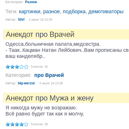
Категория:
Разное
Теги:
картинки
,
разное
,
подборка
,
демотиваторы
Автор:
Sfvf
2 июня´19 23:39
Анекдот про Врачей
Одесса,больничная палата,медсестра.
- Таак..Кацман Натан Лейбович..Вам прописаны св
ваш канделябр..
Голосов: 16
Категория:
про Врачей
Автор:
big-werzor
5 июля´19 13:38
Анекдот про Мужа и жену
Я никогда мужу не возражаю.
Всё равно будет так как я молчу.
Голосов: 18