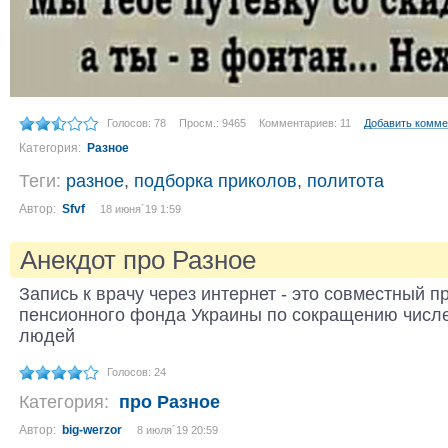
Голосов: 78
Просм.: 9465
Комментариев: 11
Добавить комме
Категория:
Разное
Теги:
разное
,
подборка приколов
,
политота
Автор:
Sfvf
18 июня´19 1:59
Анекдот про Разное
Запись к врачу через интернет - это совместный п
пенсионного фонда Украины по сокращению числ
людей
Голосов: 24
Категория:
про Разное
Автор:
big-werzor
8 июля´19 20:59