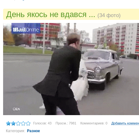
День якось не вдався ...
(34 фото)
Голосов: 43
Просм.: 7981
Комментариев: 0
Добавить комме
Категория:
Разное