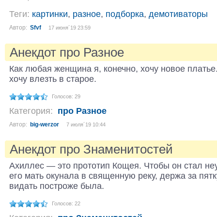
Теги:
картинки
,
разное
,
подборка
,
демотиваторы
Автор:
Sfvf
17 июня´19 23:59
Анекдот про Разное
Как любая женщина я, конечно, хочу новое платье
хочу влезть в старое.
Голосов: 29
Категория:
про Разное
Автор:
big-werzor
7 июля´19 10:44
Анекдот про Знаменитостей
Ахиллес — это прототип Кощея. Чтобы он стал не
его мать окунала в священную реку, держа за пятк
видать построже была.
Голосов: 22