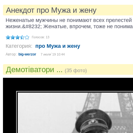
Анекдот про Мужа и жену
Неженатые мужчины не понимают всех прелестей
жизни.&#8232; Женатые, впрочем, тоже не понимаю
Голосов: 13
Категория:
про Мужа и жену
Автор:
big-werzor
7 июля´19 10:44
Демотіватори ...
(35 фото)