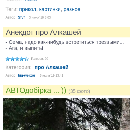
Теги:
прикол
,
картинки
,
разное
Автор:
Sfvf
3 июня´19 8:03
Анекдот про Алкашей
- Сема, надо как-нибудь встретиться трезвыми...
- Ага, и выпить!
Голосов: 20
Категория:
про Алкашей
Автор:
big-werzor
5 июля´19 13:41
АВТОдобірка ... ))
(35 фото)