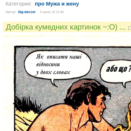
Категория:
про Мужа и жену
Автор:
big-werzor
5 июля´19 13:40
Добірка кумедних картинок ~:O) ...
(