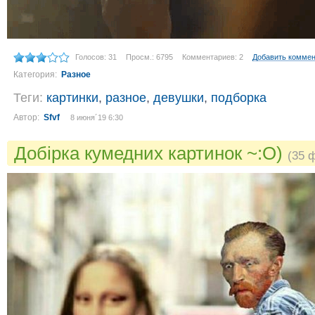
Голосов: 31
Просм.: 6795
Комментариев: 2
Добавить комме
Категория:
Разное
Теги:
картинки
,
разное
,
девушки
,
подборка
Автор:
Sfvf
8 июня´19 6:30
Добірка кумедних картинок ~:O)
(35 