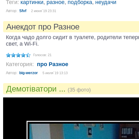
Теги:
картинки
,
разное
,
подборка
,
неудачи
Автор:
Sfvf
2 июня´19 23:31
Анекдот про Разное
Когда чадо долго сидит в туалете, родители тепе
свет, а Wi-Fi.
Голосов: 21
Категория:
про Разное
Автор:
big-werzor
5 июля´19 13:13
Демотіватори ...
(35 фото)