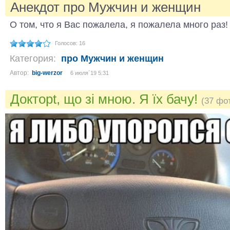
Анекдот про Мужчин и женщин
O том, что я Вас пожалела, я пожалела много раз!
Голосов: 16
Категория:
про Мужчин и женщин
Автор:
big-werzor
6 июля´19 5:31
Докторt, що зі мною. Я їх бачу!
(37 фо