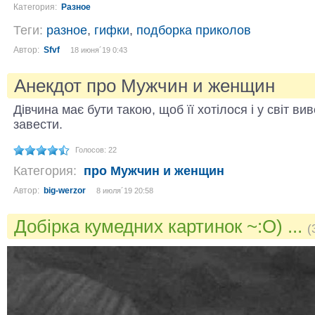
Категория:
Разное
Теги:
разное
,
гифки
,
подборка приколов
Автор:
Sfvf
18 июня´19 0:43
Анекдот про Мужчин и женщин
Дівчина має бути такою, щоб її хотілося і у світ вив
завести.
Голосов: 22
Категория:
про Мужчин и женщин
Автор:
big-werzor
8 июля´19 20:58
Добірка кумедних картинок ~:O) ...
(