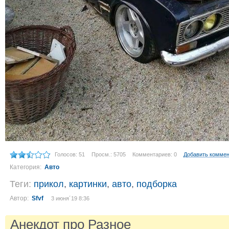
Голосов: 51
Просм.: 5705
Комментариев: 0
Добавить комме
Категория:
Авто
Теги:
прикол
,
картинки
,
авто
,
подборка
Автор:
Sfvf
3 июня´19 8:36
Анекдот про Разное