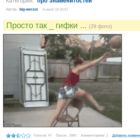
Категория:
про Знаменитостей
Автор:
big-werzor
8 июля´19 20:57
Просто так _ гифки ...
(29 фото)
Голосов: 47
Просм.: 5987
Комментариев: 1
Добавить комме