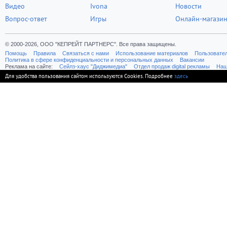
Видео
Ivona
Новости
Вопрос-ответ
Игры
Онлайн-магази
© 2000-2026, ООО "КЕПРЕЙТ ПАРТНЕРС". Все права защищены.
Помощь
Правила
Связаться с нами
Использование материалов
Пользовате
Политика в сфере конфиденциальности и персональных данных
Вакансии
Реклама на сайте:
Cейлз-хаус "Диджимедиа"
Отдел продаж digital рекламы
Наш
Для удобства пользования сайтом используются Cookies. Подробнее
здесь