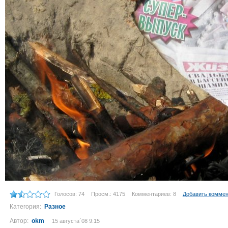
Голосов: 74
Просм.: 4175
Комментариев: 8
Добавить комме
Категория:
Разное
Автор:
okm
15 августа´08 9:15