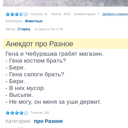
Голосов: 31
Просм.: 2810
Комментариев: 7
Добавить комме
Категория:
Животные
Автор:
Старец
14 августа´08 13:38
Анекдот про Разное
Гена и Чебурашка грабят магазин.
- Гена костюм брать?
- Бери.
- Гена сапоги брать?
- Бери.
- В них мусор.
- Высыпи.
- Не могу, он меня за уши держит.
Голосов: 108
Категория:
про Разное