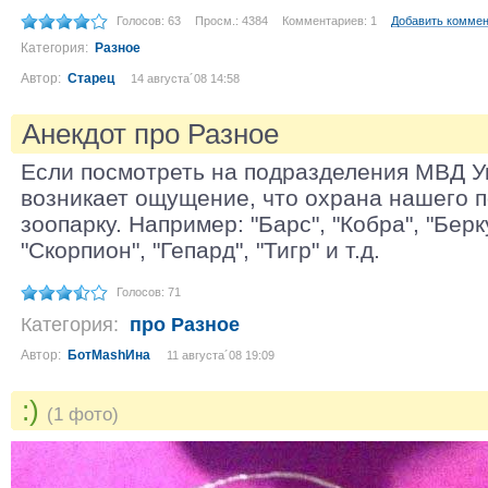
Голосов: 63
Просм.: 4384
Комментариев: 1
Добавить комме
Категория:
Разное
Автор:
Старец
14 августа´08 14:58
Анекдот про Разное
Если посмотреть на подразделения МВД Ук
возникает ощущение, что охрана нашего п
зоопарку. Например: "Барс", "Кобра", "Берку
"Скорпион", "Гепард", "Тигр" и т.д.
Голосов: 71
Категория:
про Разное
Автор:
БотМаshИна
11 августа´08 19:09
:)
(1 фото)