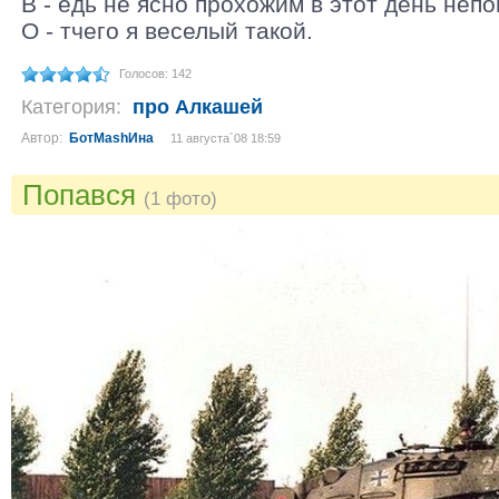
В - едь не ясно прохожим в этот день неп
О - тчего я веселый такой.
Голосов: 142
Категория:
про Алкашей
Автор:
БотМаshИна
11 августа´08 18:59
Попався
(1 фото)