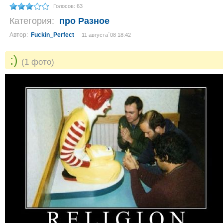
Голосов: 63
Категория:
про Разное
Автор:
Fuckin_Perfect
11 августа´08 18:42
:)
(1 фото)