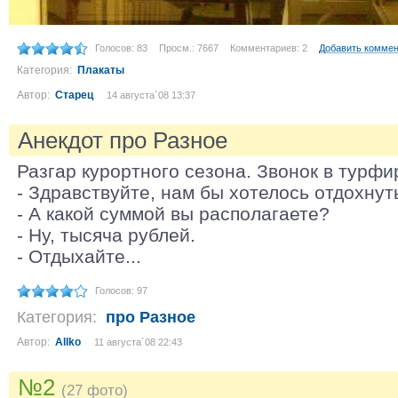
Голосов: 83
Просм.: 7667
Комментариев: 2
Добавить комме
Категория:
Плакаты
Автор:
Старец
14 августа´08 13:37
Анекдот про Разное
Разгар курортного сезона. Звонок в турфи
- Здравствуйте, нам бы хотелось отдохнут
- А какой суммой вы располагаете?
- Ну, тысяча рублей.
- Отдыхайте...
Голосов: 97
Категория:
про Разное
Автор:
Allko
11 августа´08 22:43
№2
(27 фото)