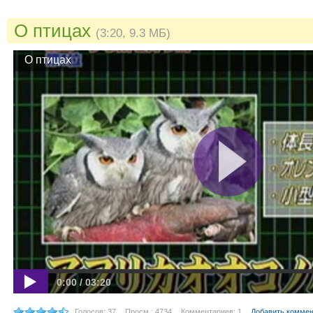
О птицах
(3:20, 9.3 МБ)
О птицах
0:00 / 03:20
Голосов: 37
Просм.: 4734
Комментариев: 1
Добавить комме