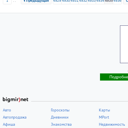
1
..
Предыдущая
4929
4930
4931
4932
4933
4934
4935
4936
Подробн
Авто
Гороскопы
Карты
Автопродажа
Дневники
MPort
Афиша
Знакомства
Недвижимость