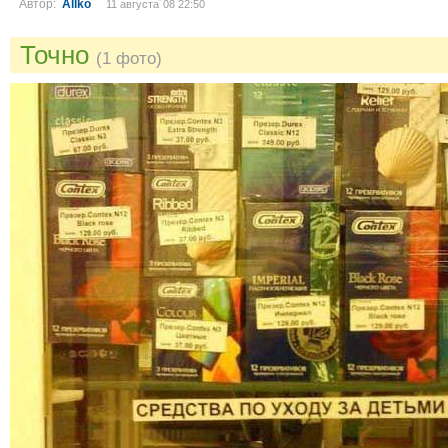
Автор:
Allko
11 августа´08 22:50
Точно
(1 фото)