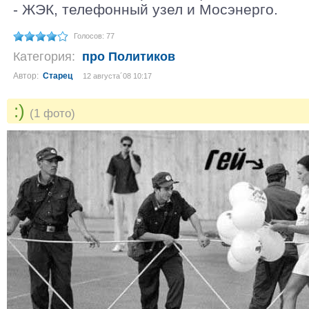
- ЖЭК, телефонный узел и Мосэнерго.
Голосов: 77
Категория:
про Политиков
Автор:
Старец
12 августа´08 10:17
:)
(1 фото)