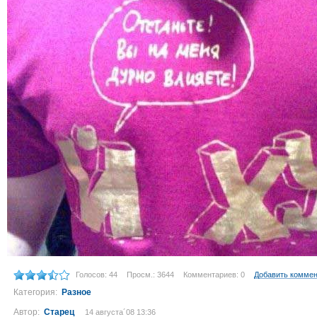
Голосов: 44
Просм.: 3644
Комментариев: 0
Добавить комме
Категория:
Разное
Автор:
Старец
14 августа´08 13:36