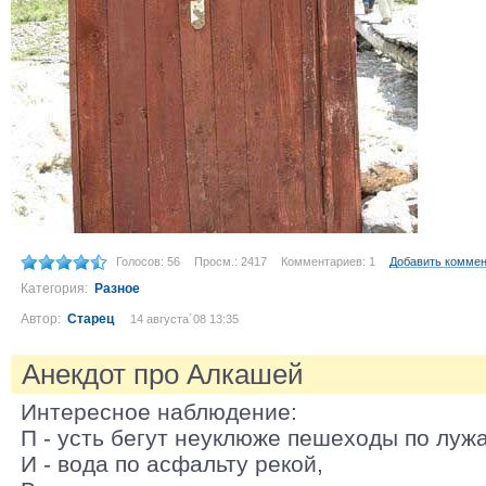
Голосов: 56
Просм.: 2417
Комментариев: 1
Добавить комме
Категория:
Разное
Автор:
Старец
14 августа´08 13:35
Анекдот про Алкашей
Интересное наблюдение:
П - усть бегут неуклюже пешеходы по луж
И - вода по асфальту рекой,