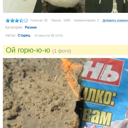
Голосов: 30
Просм.: 3359
Комментариев: 3
Добавить комме
Категория:
Разное
Автор:
Старец
14 августа´08 13:41
Ой горю-ю-ю
(1 фото)