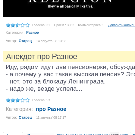
Голосов: 31
Просм.: 3032
Комментариев: 5
Добавить комме
Категория:
Разное
Автор:
Старец
14 августа´08 13:33
Анекдот про Разное
Иду, рядом идут две пенсионерки, обсужд
- а почему у вас такая высокая пенсия? Эт
- нет, это за блокаду Ленинграда.
- надо же, везде успела...
Голосов: 53
Категория:
про Разное
Автор:
Старец
11 августа´08 17:17