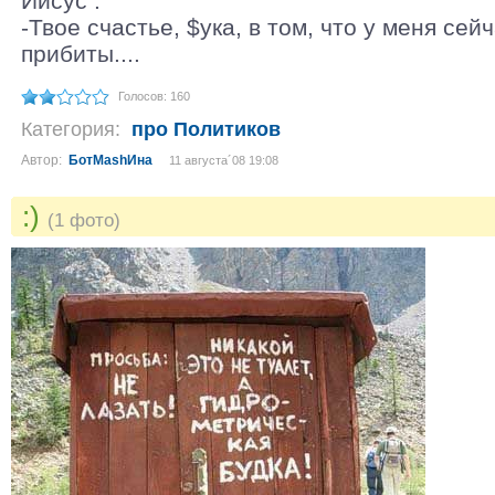
Иисус :
-Твое счастье, $ука, в том, что у меня сей
прибиты....
Голосов: 160
Категория:
про Политиков
Автор:
БотМаshИна
11 августа´08 19:08
:)
(1 фото)