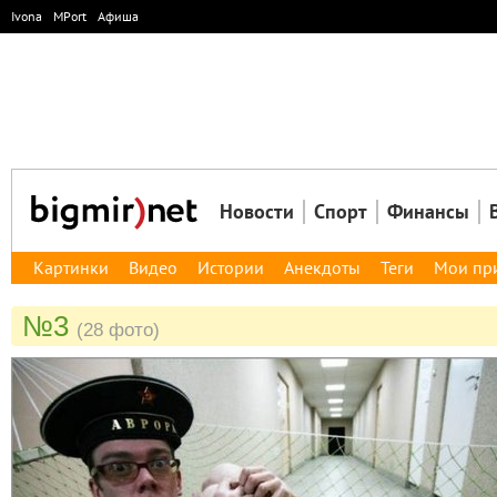
Ivona
MPort
Афиша
Новости
Спорт
Финансы
Картинки
Видео
Истории
Анекдоты
Теги
Мои пр
№3
(28 фото)