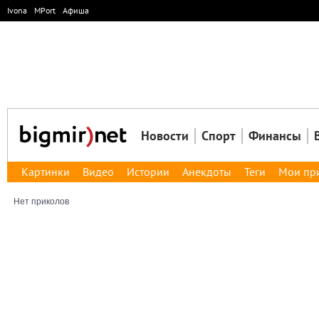
Ivona
MPort
Афиша
Новости
Спорт
Финансы
Картинки
Видео
Истории
Анекдоты
Теги
Мои пр
Нет приколов