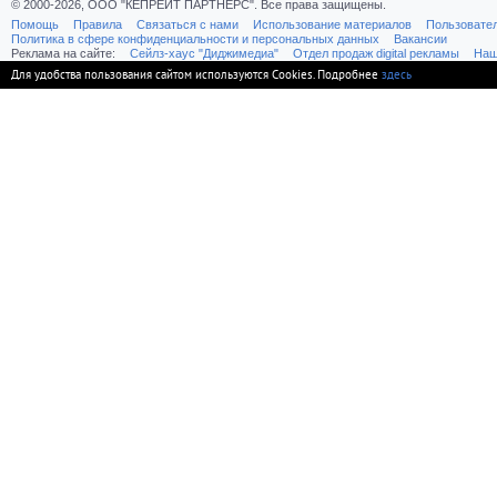
© 2000-2026, ООО "КЕПРЕЙТ ПАРТНЕРС". Все права защищены.
Помощь
Правила
Связаться с нами
Использование материалов
Пользовате
Политика в сфере конфиденциальности и персональных данных
Вакансии
Реклама на сайте:
Cейлз-хаус "Диджимедиа"
Отдел продаж digital рекламы
Наш
Для удобства пользования сайтом используются Cookies. Подробнее
здесь