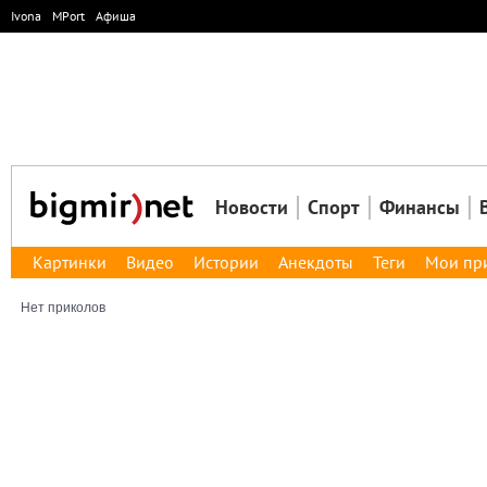
Ivona
MPort
Афиша
Новости
Спорт
Финансы
Картинки
Видео
Истории
Анекдоты
Теги
Мои пр
Нет приколов