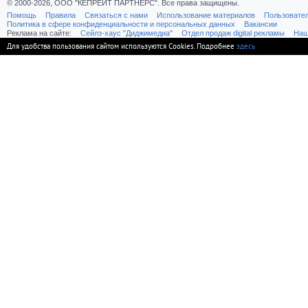
© 2000-2026, ООО "КЕПРЕЙТ ПАРТНЕРС". Все права защищены.
Помощь
Правила
Связаться с нами
Использование материалов
Пользовате
Политика в сфере конфиденциальности и персональных данных
Вакансии
Реклама на сайте:
Cейлз-хаус "Диджимедиа"
Отдел продаж digital рекламы
Наш
Для удобства пользования сайтом используются Cookies. Подробнее
здесь